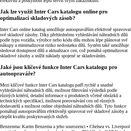
efektivitu a poskytnout lepší servis svým zákazníkům.
Jak lze využít Inter Cars katalogu online pro
optimalizaci skladových zásob?
Inter Cars online katalog umožňuje autoopravářům efektivně spravovat
své skladové zásoby. Díky přehlednému vyhledávání náhradních dílů
podle typu vozidla, výrobce nebo kódu dílu mohou lépe plánovat své
nákupy a minimalizovat riziko nedostatku dílů. Systém také umožňuje
sledovat dostupnost dílů a aktualizace cen, což pomáhá optimalizovat
skladové zásoby a snížit náklady spojené se skladováním.
Jaké jsou klíčové funkce Inter Cars katalogu pro
autoopraváře?
Mezi klíčové funkce Inter Cars katalogu patří rychlé a snadné
vyhledávání náhradních dílů, možnost filtrování výsledků podle
různých kritérií, detailní informace o produktech včetně obrázků a
technických specifikací, možnost porovnávání cen od různých
dodavatelů a možnost online objednání náhradních dílů. Tyto funkce
pomáhají autoopravářům efektivněji spravovat své skladové zásoby a
zlepšit kvalitu poskytovaných služeb.
Benzenma: Karim Benzema a jeho sourozenci
•
Chelsea vs. Liverpool