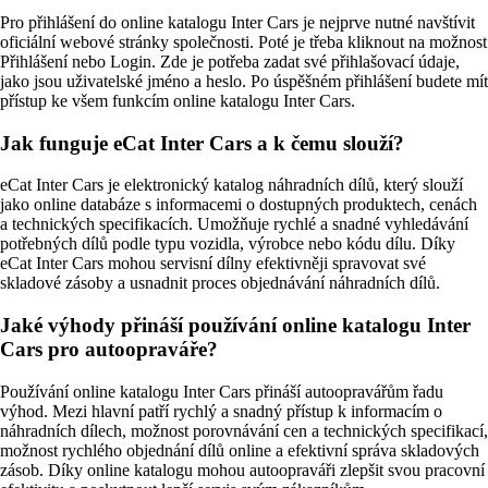
Pro přihlášení do online katalogu Inter Cars je nejprve nutné navštívit
oficiální webové stránky společnosti. Poté je třeba kliknout na možnost
Přihlášení nebo Login. Zde je potřeba zadat své přihlašovací údaje,
jako jsou uživatelské jméno a heslo. Po úspěšném přihlášení budete mít
přístup ke všem funkcím online katalogu Inter Cars.
Jak funguje eCat Inter Cars a k čemu slouží?
eCat Inter Cars je elektronický katalog náhradních dílů, který slouží
jako online databáze s informacemi o dostupných produktech, cenách
a technických specifikacích. Umožňuje rychlé a snadné vyhledávání
potřebných dílů podle typu vozidla, výrobce nebo kódu dílu. Díky
eCat Inter Cars mohou servisní dílny efektivněji spravovat své
skladové zásoby a usnadnit proces objednávání náhradních dílů.
Jaké výhody přináší používání online katalogu Inter
Cars pro autoopraváře?
Používání online katalogu Inter Cars přináší autoopravářům řadu
výhod. Mezi hlavní patří rychlý a snadný přístup k informacím o
náhradních dílech, možnost porovnávání cen a technických specifikací,
možnost rychlého objednání dílů online a efektivní správa skladových
zásob. Díky online katalogu mohou autoopraváři zlepšit svou pracovní