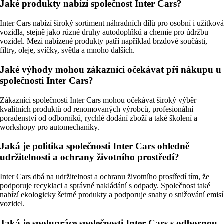
Jaké produkty nabízí společnost Inter Cars?
Inter Cars nabízí široký sortiment náhradních dílů pro osobní i užitková
vozidla, stejně jako různé druhy autodoplňků a chemie pro údržbu
vozidel. Mezi nabízené produkty patří například brzdové součásti,
filtry, oleje, svíčky, světla a mnoho dalších.
Jaké výhody mohou zákazníci očekávat při nákupu u
společnosti Inter Cars?
Zákazníci společnosti Inter Cars mohou očekávat široký výběr
kvalitních produktů od renomovaných výrobců, profesionální
poradenství od odborníků, rychlé dodání zboží a také školení a
workshopy pro automechaniky.
Jaká je politika společnosti Inter Cars ohledně
udržitelnosti a ochrany životního prostředí?
Inter Cars dbá na udržitelnost a ochranu životního prostředí tím, že
podporuje recyklaci a správné nakládání s odpady. Společnost také
nabízí ekologicky šetrné produkty a podporuje snahy o snižování emisí
vozidel.
Jaká je spolupráce společnosti Inter Cars s odbornou