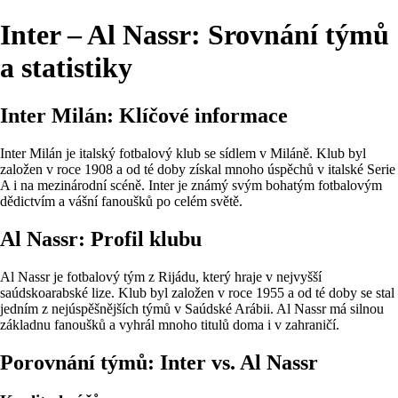
Inter – Al Nassr: Srovnání týmů
a statistiky
Inter Milán: Klíčové informace
Inter Milán je italský fotbalový klub se sídlem v Miláně. Klub byl
založen v roce 1908 a od té doby získal mnoho úspěchů v italské Serie
A i na mezinárodní scéně. Inter je známý svým bohatým fotbalovým
dědictvím a vášní fanoušků po celém světě.
Al Nassr: Profil klubu
Al Nassr je fotbalový tým z Rijádu, který hraje v nejvyšší
saúdskoarabské lize. Klub byl založen v roce 1955 a od té doby se stal
jedním z nejúspěšnějších týmů v Saúdské Arábii. Al Nassr má silnou
základnu fanoušků a vyhrál mnoho titulů doma i v zahraničí.
Porovnání týmů: Inter vs. Al Nassr