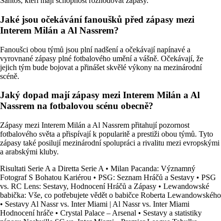
Santos, kteří mají schopnost rozhodovat zápasy.
Jaké jsou očekávání fanoušků před zápasy mezi
Interem Milán a Al Nassrem?
Fanoušci obou týmů jsou plní nadšení a očekávají napínavé a
vyrovnané zápasy plné fotbalového umění a vášně. Očekávají, že
jejich tým bude bojovat a přinášet skvělé výkony na mezinárodní
scéně.
Jaký dopad mají zápasy mezi Interem Milán a Al
Nassrem na fotbalovou scénu obecně?
Zápasy mezi Interem Milán a Al Nassrem přitahují pozornost
fotbalového světa a přispívají k popularitě a prestiži obou týmů. Tyto
zápasy také posilují mezinárodní spolupráci a rivalitu mezi evropskými
a arabskými kluby.
Risultati Serie A a Diretta Serie A
•
Milan Pacanda: Významný
Fotograf S Bohatou Kariérou
•
PSG: Seznam Hráčů a Sestavy
•
PSG
vs. RC Lens: Sestavy, Hodnocení Hráčů a Zápasy
•
Lewandowské
babička: Vše, co potřebujete vědět o babičce Roberta Lewandowského
•
Sestavy Al Nassr vs. Inter Miami | Al Nassr vs. Inter Miami
Hodnocení hráče
•
Crystal Palace – Arsenal
•
Sestavy a statistiky