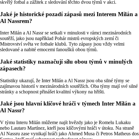
skvělý fotbal a zážitek z sledování těchto dvou týmů v akci.
Jaké je historické pozadí zápasů mezi Interem Milán a
Al Nassrem?
Inter Milán a Al Nassr se setkali v minulosti v rámci mezinárodních
soutěží, jako jsou například Pohár mistrů evropských zemí či
Mistrovství světa ve fotbale klubů. Tyto zápasy jsou vždy velmi
sledované a nabité emocemi fanoušků obou týmů.
Jaké statistiky naznačují sílu obou týmů v minulých
zápasech?
Statistiky ukazují, že Inter Milán a Al Nassr jsou oba silné týmy se
zajímavou historií v mezinárodních soutěžích. Oba týmy mají své silné
stránky a schopnost přinášet kvalitní výkony na hřišti.
Jaké jsou hlavní klíčové hráči v týmech Inter Milán a
Al Nassr?
V týmu Interu Milán můžeme najít hvězdy jako je Romelu Lukaku
nebo Lautaro Martínez, kteří jsou klíčovými hráči v útoku. Na straně
Al Nassru zase vynikají hráči jako Ahmed Musa či Petros Matheus dos