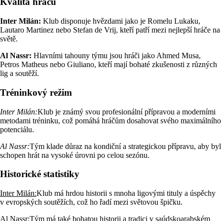
Kvalita hráčů
Inter Milán:
Klub disponuje hvězdami jako je Romelu Lukaku,
Lautaro Martinez nebo Stefan de Vrij, kteří patří mezi nejlepší hráče na
světě.
Al Nassr:
Hlavními tahouny týmu jsou hráči jako Ahmed Musa,
Petros Matheus nebo Giuliano, kteří mají bohaté zkušenosti z různých
lig a soutěží.
Tréninkový režim
Inter Milán:
Klub je známý svou profesionální přípravou a moderními
metodami tréninku, což pomáhá hráčům dosahovat svého maximálního
potenciálu.
Al Nassr:
Tým klade důraz na kondiční a strategickou přípravu, aby byl
schopen hrát na vysoké úrovni po celou sezónu.
Historické statistiky
Inter Milán:
Klub má hrdou historii s mnoha ligovými tituly a úspěchy
v evropských soutěžích, což ho řadí mezi světovou špičku.
Al Nassr:
Tým má také bohatou historii a tradici v saúdskoarabském