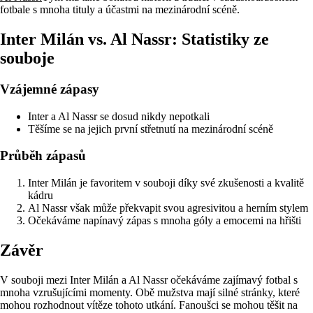
fotbale s mnoha tituly a účastmi na mezinárodní scéně.
Inter Milán vs. Al Nassr: Statistiky ze
souboje
Vzájemné zápasy
Inter a Al Nassr se dosud nikdy nepotkali
Těšíme se na jejich první střetnutí na mezinárodní scéně
Průběh zápasů
Inter Milán je favoritem v souboji díky své zkušenosti a kvalitě
kádru
Al Nassr však může překvapit svou agresivitou a herním stylem
Očekáváme napínavý zápas s mnoha góly a emocemi na hřišti
Závěr
V souboji mezi Inter Milán a Al Nassr očekáváme zajímavý fotbal s
mnoha vzrušujícími momenty. Obě mužstva mají silné stránky, které
mohou rozhodnout vítěze tohoto utkání. Fanoušci se mohou těšit na