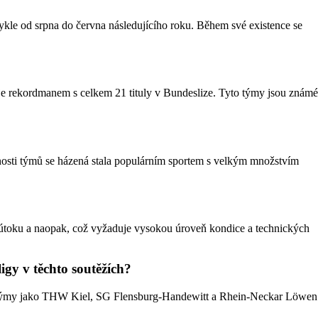
ykle od srpna do června následujícího roku. Během své existence se
e rekordmanem s celkem 21 tituly v Bundeslize. Tyto týmy jsou známé
nosti týmů se házená stala populárním sportem s velkým množstvím
do útoku a naopak, což vyžaduje vysokou úroveň kondice a technických
gy v těchto soutěžích?
. Týmy jako THW Kiel, SG Flensburg-Handewitt a Rhein-Neckar Löwen