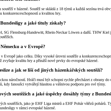
 soutěží v házené. Soutěž se skládá z 18 týmů a každá sezóna trvá obv
ou konkurenceschopností a kvalitou hry.
Bundesligy a jaké tituly získaly?
iel, SG Flensburg-Handewitt, Rhein-Neckar Löwen a další. THW Kiel j
outěžích.
v Německu a v Evropě?
a v Evropě jako celku. Díky vysoké úrovni soutěže a konkurenceschop
ož zvyšuje kvalitu hry a přináší nové prvky do evropské házené.
lize a jak se liší od jiných házenkářských soutěží?
yzickou náročností. Hráči musí být schopni rychle přecházet z obrany 
, kdy fanoušci vytvářejí hlasitou a vášnivou podporu pro své týmy.
vých soutěžích a jaké úspěchy dosáhly týmy z Bundesli
vých soutěžích, jako je EHF Liga mistrů a EHF Pohár vítězů pohárů
Bundesligy v rámci evropské házené.