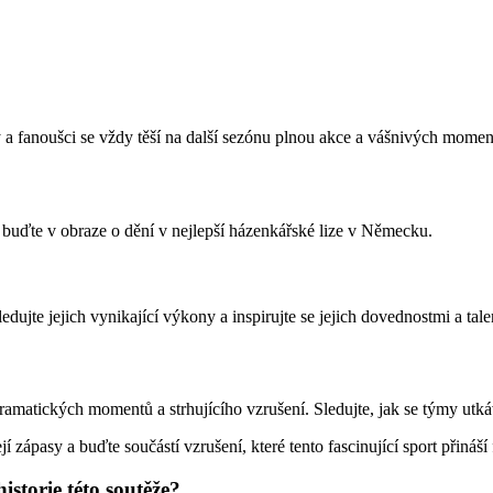
a fanoušci se vždy těší na další sezónu plnou akce a vášnivých momen
 buďte v obraze o dění v nejlepší házenkářské lize v Německu.
edujte jejich vynikající výkony a inspirujte se jejich dovednostmi a tal
amatických momentů a strhujícího vzrušení. Sledujte, jak se týmy utkáva
jí zápasy a buďte součástí vzrušení, které tento fascinující sport přiná
istorie této soutěže?