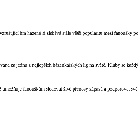
ušující hra házené si získává stále větší popularitu mezi fanoušky po c
ána za jednu z nejlepších házenkářských lig na světě. Kluby se každý 
což umožňuje fanouškům sledovat živé přenosy zápasů a podporovat své 