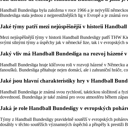
Handball Bundesliga byla založena v roce 1966 a je nejvyšší německou
Bundesliga stala jednou z nejprestižnějších lig v Evropě a je známá sv
Jaké týmy patří mezi nejúspěšnější v historii Handball 
Mezi nejúspěšnější týmy v historii Handball Bundesligy patří THW K
svými silnými týmy a úspěchy jak v německé lize, tak i v evropských s
Jaký vliv má Handball Bundesliga na rozvoj házené 
Handball Bundesliga hraje klíčovou roli v rozvoji házené v Německu 
fanoušků. Bundesliga přitahuje nejen domácí, ale i zahraniční hráče, c
Jaké jsou hlavní charakteristiky hry v Handball Bundes
Handball Bundesliga je známá svou rychlostí, taktickou složitostí a f
dovedností. Bundesliga je také známá pro svou atmosféru během zápasů
Jaká je role Handball Bundesligy v evropských poháro
Týmy z Handball Bundesligy pravidelně soutěží v evropských poháro
dosáhly v těchto soutěžích významných úspěchů a přispěly k prestiži 