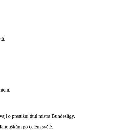
tů.
entem.
jí o prestižní titul mistra Bundesligy.
ší fanouškům po celém světě.