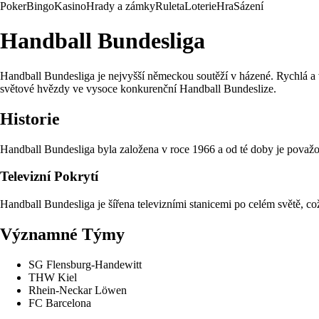
Poker
Bingo
Kasino
Hrady a zámky
Ruleta
Loterie
Hra
Sázení
Handball Bundesliga
Handball Bundesliga je nejvyšší německou soutěží v házené. Rychlá a vzr
světové hvězdy ve vysoce konkurenční Handball Bundeslize.
Historie
Handball Bundesliga byla založena v roce 1966 a od té doby je považov
Televizní Pokrytí
Handball Bundesliga je šířena televizními stanicemi po celém světě, 
Významné Týmy
SG Flensburg-Handewitt
THW Kiel
Rhein-Neckar Löwen
FC Barcelona