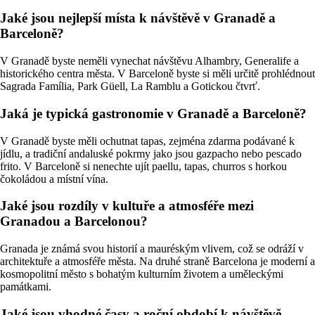
Jaké jsou nejlepší místa k návštěvě v Granadě a
Barceloně?
V Granadě byste neměli vynechat návštěvu Alhambry, Generalife a
historického centra města. V Barceloně byste si měli určitě prohlédnout
Sagrada Família, Park Güell, La Ramblu a Gotickou čtvrť.
Jaká je typická gastronomie v Granadě a Barceloně?
V Granadě byste měli ochutnat tapas, zejména zdarma podávané k
jídlu, a tradiční andaluské pokrmy jako jsou gazpacho nebo pescado
frito. V Barceloně si nenechte ujít paellu, tapas, churros s horkou
čokoládou a místní vína.
Jaké jsou rozdíly v kultuře a atmosféře mezi
Granadou a Barcelonou?
Granada je známá svou historií a mauréským vlivem, což se odráží v
architektuře a atmosféře města. Na druhé straně Barcelona je moderní a
kosmopolitní město s bohatým kulturním životem a uměleckými
památkami.
Jaké jsou vhodné časy a roční období k návštěvě