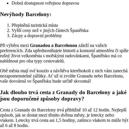
Dobrá dostupnost veřejnou dopravou
Nevýhody Barcelony:
Přeplněná turistická místa
Vyšší ceny než v jiných částech Španělska
Zácpy a dopravní problémy
Při výběru mezi
Granadou a Barcelonou
záleží na vašich
preferencích. Zda upřednostňujete historii a komorní atmosféru či spíše
rušný život velkoměsta s mořskými radovánkami, Španělsko má co
nabídnout pro oba typy cestovatelů.
Obě města mají své kouzlo a návštěva kteréhokoli z nich vám zanechá
nezapomenutelné zážitky. Ať už si zvolíte Granadu nebo Barcelonu,
vaše dovolená ve Španělsku bude určitě skvostná!
Jak dlouho trvá cesta z Granady do Barcelony a jaké
jsou doporučené způsoby dopravy?
Cesta z Granady do Barcelony trvá přibližně 10 až 12 hodin. Nejlepší
způsob, jak se dostat mezi těmito dvěma městy, je letecky nebo
vlakem. Letecky trvá cesta asi 1,5 hodiny, zatímco vlakem to může být
až 6 až 8 hodin.