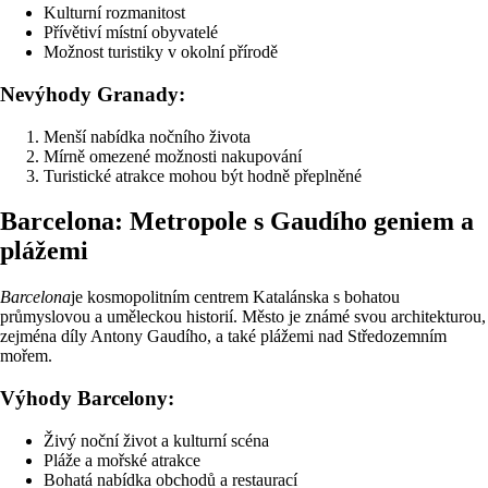
Kulturní rozmanitost
Přívětiví místní obyvatelé
Možnost turistiky v okolní přírodě
Nevýhody Granady:
Menší nabídka nočního života
Mírně omezené možnosti nakupování
Turistické atrakce mohou být hodně přeplněné
Barcelona: Metropole s Gaudího geniem a
plážemi
Barcelona
je kosmopolitním centrem Katalánska s bohatou
průmyslovou a uměleckou historií. Město je známé svou architekturou,
zejména díly Antony Gaudího, a také plážemi nad Středozemním
mořem.
Výhody Barcelony:
Živý noční život a kulturní scéna
Pláže a mořské atrakce
Bohatá nabídka obchodů a restaurací