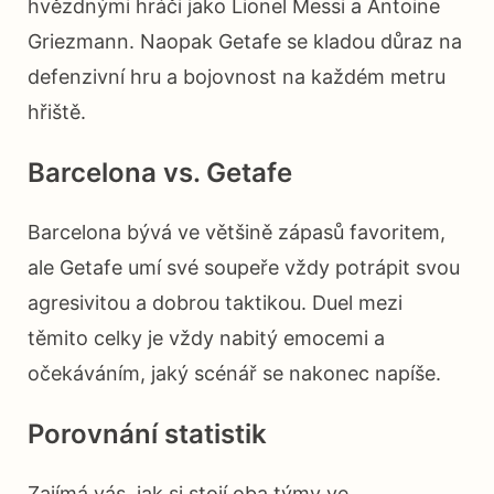
hvězdnými hráči jako Lionel Messi a Antoine
Griezmann. Naopak Getafe se kladou důraz na
defenzivní hru a bojovnost na každém metru
hřiště.
Barcelona vs. Getafe
Barcelona bývá ve většině zápasů favoritem,
ale Getafe umí své soupeře vždy potrápit svou
agresivitou a dobrou taktikou. Duel mezi
těmito celky je vždy nabitý emocemi a
očekáváním, jaký scénář se nakonec napíše.
Porovnání statistik
Zajímá vás, jak si stojí oba týmy ve