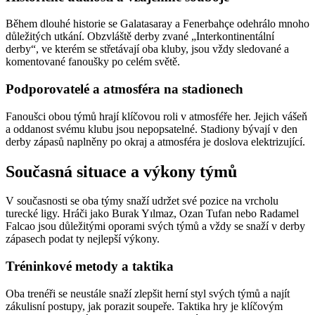
Během dlouhé historie se Galatasaray a Fenerbahçe odehrálo mnoho
důležitých utkání. Obzvláště derby zvané „Interkontinentální
derby“, ve kterém se střetávají oba kluby, jsou vždy sledované a
komentované fanoušky po celém světě.
Podporovatelé a atmosféra na stadionech
Fanoušci obou týmů hrají klíčovou roli v atmosféře her. Jejich vášeň
a oddanost svému klubu jsou nepopsatelné. Stadiony bývají v den
derby zápasů naplněny po okraj a atmosféra je doslova elektrizující.
Současná situace a výkony týmů
V současnosti se oba týmy snaží udržet své pozice na vrcholu
turecké ligy. Hráči jako Burak Yılmaz, Ozan Tufan nebo Radamel
Falcao jsou důležitými oporami svých týmů a vždy se snaží v derby
zápasech podat ty nejlepší výkony.
Tréninkové metody a taktika
Oba trenéři se neustále snaží zlepšit herní styl svých týmů a najít
zákulisní postupy, jak porazit soupeře. Taktika hry je klíčovým