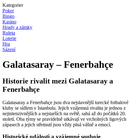
Kategorier
Poker
Bingo
Kasino
Hrady a zámky
Ruleta
Loterie
Hra
Sázení
Galatasaray – Fenerbahçe
Historie rivalit mezi Galatasaray a
Fenerbahçe
Galatasaray a Fenerbahçe jsou dva nejslavnější turecké fotbalové
kluby se sídlem v Istanbulu. Jejich vzájemná rivalita je jednou z
nejintenzivnějších a nejstarších na světě, sahá až do počátků 20.
století. Oba týmy se pravidelně utkávají ve vrcholných ligových
zápasech a jejich střetnutí jsou vždy plná vášně a emocí.
Historické události a vzájemné souboje