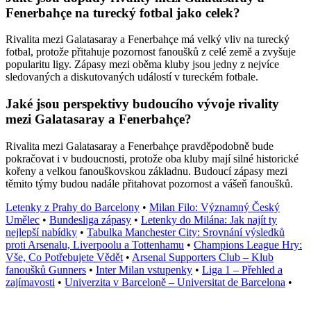
Fenerbahçe na turecký fotbal jako celek?
Rivalita mezi Galatasaray a Fenerbahçe má velký vliv na turecký
fotbal, protože přitahuje pozornost fanoušků z celé země a zvyšuje
popularitu ligy. Zápasy mezi oběma kluby jsou jedny z nejvíce
sledovaných a diskutovaných událostí v tureckém fotbale.
Jaké jsou perspektivy budoucího vývoje rivality
mezi Galatasaray a Fenerbahçe?
Rivalita mezi Galatasaray a Fenerbahçe pravděpodobně bude
pokračovat i v budoucnosti, protože oba kluby mají silné historické
kořeny a velkou fanouškovskou základnu. Budoucí zápasy mezi
těmito týmy budou nadále přitahovat pozornost a vášeň fanoušků.
Letenky z Prahy do Barcelony
•
Milan Filo: Významný Český
Umělec
•
Bundesliga zápasy
•
Letenky do Milána: Jak najít ty
nejlepší nabídky
•
Tabulka Manchester City: Srovnání výsledků
proti Arsenalu, Liverpoolu a Tottenhamu
•
Champions League Hry:
Vše, Co Potřebujete Vědět
•
Arsenal Supporters Club – Klub
fanoušků Gunners
•
Inter Milan vstupenky
•
Liga 1 – Přehled a
zajímavosti
•
Univerzita v Barceloně – Universitat de Barcelona
•