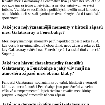
Rivalita mezi Galatasaray a Fenerbahçe trvá již více než sto let a je
považována za jednu z největších a nejvíce vášnivých ve světě
fotbalu. Vznikla ze sociálních a politických rozdílů mezi fanoušky
obou klubů, kteří se stali symbolem dvou různých částí istanbulské
společnosti.
Jaké jsou nejvýznamnější momenty v historii zápasů
mezi Galatasaray a Fenerbahçe?
Mezi nejvýznamnější momenty patří například zápas z roku 1934,
kdy došlo k prvnímu střetnutí obou týmů, nebo zápas z roku 2012,
kdy Galatasaray zvítězil nad Fenerbahçe 2:1 a získal titul v turecké
Superlig.
Jaké jsou hlavní charakteristiky fanoušků
Galatasaray a Fenerbahçe a jaký vliv mají na
atmosféru zápasů mezi oběma kluby?
Fanoušci Galatasaray jsou známí svou vášní, hlasitostí a věrností
klubu, zatímco fanoušci Fenerbahçe jsou považováni za velmi
vášnivé a temperamentní. Jejich rivalita a rivalita mezi kluby
přispívá k napjaté atmosféře během zápasů.
Jaké jsou dopady rivality mezi Galatasaray a