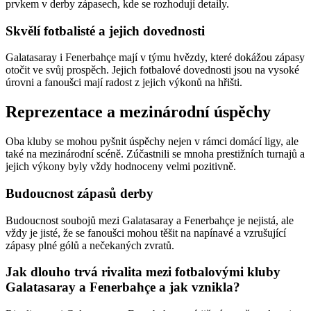
prvkem v derby zápasech, kde se rozhodují detaily.
Skvělí fotbalisté a jejich dovednosti
Galatasaray i Fenerbahçe mají v týmu hvězdy, které dokážou zápasy
otočit ve svůj prospěch. Jejich fotbalové dovednosti jsou na vysoké
úrovni a fanoušci mají radost z jejich výkonů na hřišti.
Reprezentace a mezinárodní úspěchy
Oba kluby se mohou pyšnit úspěchy nejen v rámci domácí ligy, ale
také na mezinárodní scéně. Zúčastnili se mnoha prestižních turnajů a
jejich výkony byly vždy hodnoceny velmi pozitivně.
Budoucnost zápasů derby
Budoucnost soubojů mezi Galatasaray a Fenerbahçe je nejistá, ale
vždy je jisté, že se fanoušci mohou těšit na napínavé a vzrušující
zápasy plné gólů a nečekaných zvratů.
Jak dlouho trvá rivalita mezi fotbalovými kluby
Galatasaray a Fenerbahçe a jak vznikla?