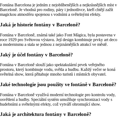
Fontána Barcelona je jedním z nejoblíbenějších a nejkrásnějších míst v
Barceloně. Je vhodná pro rodiny, páry i jednotlivce, kteří chtějí zažít
magickou atmosféru spojenou s vodními a světelnými efekty.
Jaká je historie fontány v Barceloně?
Fontána v Barceloně, známá také jako Font Màgica, byla postavena v
roce 1929 pro Světovou výstavu. Její design kombinuje prvky art deco
a modernismu a stala se jednou z nejznámějších atrakcí ve městě.
Jaký je účel fontány v Barceloně?
Fontána v Barceloně slouží jako spektakulární prvek veřejného
prostoru, který kombinuje vodu, světla a hudbu. Každý večer se koná
světelná show, která přitahuje mnoho turistů i místních obyvatel.
Jaké technologie jsou použity ve fontáně v Barceloně?
Fontána v Barceloně využívá moderní technologie pro kontrolu vody,
osvětlení a hudby. Speciální systém umožňuje synchronizaci vody s
hudebními a světelnými efekty, což vytváří ohromující show.
Jaká je architektura fontány v Barceloně?