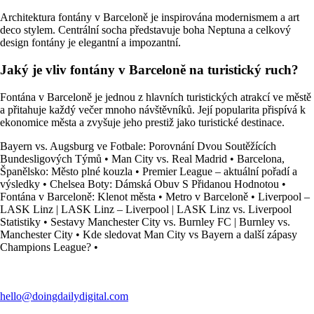
Architektura fontány v Barceloně je inspirována modernismem a art
deco stylem. Centrální socha představuje boha Neptuna a celkový
design fontány je elegantní a impozantní.
Jaký je vliv fontány v Barceloně na turistický ruch?
Fontána v Barceloně je jednou z hlavních turistických atrakcí ve městě
a přitahuje každý večer mnoho návštěvníků. Její popularita přispívá k
ekonomice města a zvyšuje jeho prestiž jako turistické destinace.
Bayern vs. Augsburg ve Fotbale: Porovnání Dvou Soutěžících
Bundesligových Týmů
•
Man City vs. Real Madrid
•
Barcelona,
Španělsko: Město plné kouzla
•
Premier League – aktuální pořadí a
výsledky
•
Chelsea Boty: Dámská Obuv S Přidanou Hodnotou
•
Fontána v Barceloně: Klenot města
•
Metro v Barceloně
•
Liverpool –
LASK Linz | LASK Linz – Liverpool | LASK Linz vs. Liverpool
Statistiky
•
Sestavy Manchester City vs. Burnley FC | Burnley vs.
Manchester City
•
Kde sledovat Man City vs Bayern a další zápasy
Champions League?
•
hello@doingdailydigital.com