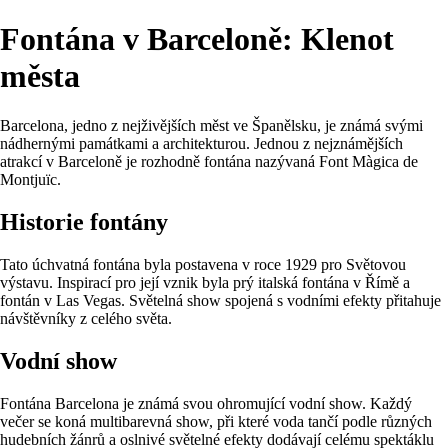
Fontána v Barceloně: Klenot
města
Barcelona, jedno z nejživějších měst ve Španělsku, je známá svými
nádhernými památkami a architekturou. Jednou z nejznámějších
atrakcí v Barceloně je rozhodně fontána nazývaná Font Màgica de
Montjuïc.
Historie fontány
Tato úchvatná fontána byla postavena v roce 1929 pro Světovou
výstavu. Inspirací pro její vznik byla prý italská fontána v Římě a
fontán v Las Vegas. Světelná show spojená s vodními efekty přitahuje
návštěvníky z celého světa.
Vodní show
Fontána Barcelona je známá svou ohromující vodní show. Každý
večer se koná multibarevná show, při které voda tančí podle různých
hudebních žánrů a oslnivé světelné efekty dodávají celému spektáklu