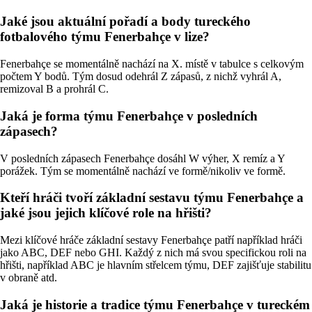
Jaké jsou aktuální pořadí a body tureckého
fotbalového týmu Fenerbahçe v lize?
Fenerbahçe se momentálně nachází na X. místě v tabulce s celkovým
počtem Y bodů. Tým dosud odehrál Z zápasů, z nichž vyhrál A,
remizoval B a prohrál C.
Jaká je forma týmu Fenerbahçe v posledních
zápasech?
V posledních zápasech Fenerbahçe dosáhl W výher, X remíz a Y
porážek. Tým se momentálně nachází ve formě/nikoliv ve formě.
Kteří hráči tvoří základní sestavu týmu Fenerbahçe a
jaké jsou jejich klíčové role na hřišti?
Mezi klíčové hráče základní sestavy Fenerbahçe patří například hráči
jako ABC, DEF nebo GHI. Každý z nich má svou specifickou roli na
hřišti, například ABC je hlavním střelcem týmu, DEF zajišťuje stabilitu
v obraně atd.
Jaká je historie a tradice týmu Fenerbahçe v tureckém