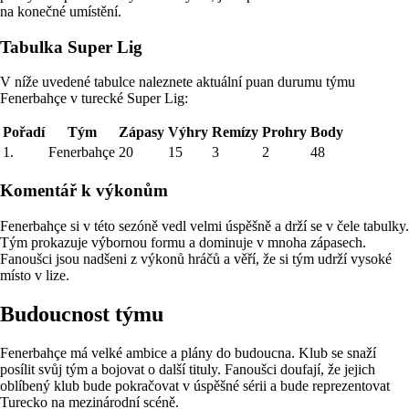
na konečné umístění.
Tabulka Super Lig
V níže uvedené tabulce naleznete aktuální puan durumu týmu
Fenerbahçe v turecké Super Lig:
Pořadí
Tým
Zápasy
Výhry
Remízy
Prohry
Body
1.
Fenerbahçe
20
15
3
2
48
Komentář k výkonům
Fenerbahçe si v této sezóně vedl velmi úspěšně a drží se v čele tabulky.
Tým prokazuje výbornou formu a dominuje v mnoha zápasech.
Fanoušci jsou nadšeni z výkonů hráčů a věří, že si tým udrží vysoké
místo v lize.
Budoucnost týmu
Fenerbahçe má velké ambice a plány do budoucna. Klub se snaží
posílit svůj tým a bojovat o další tituly. Fanoušci doufají, že jejich
oblíbený klub bude pokračovat v úspěšné sérii a bude reprezentovat
Turecko na mezinárodní scéně.