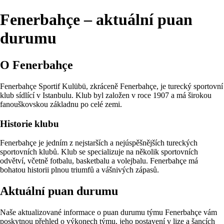
Fenerbahçe – aktuální puan
durumu
O Fenerbahçe
Fenerbahçe Sportif Kulübü, zkráceně Fenerbahçe, je turecký sportovní
klub sídlící v Istanbulu. Klub byl založen v roce 1907 a má širokou
fanouškovskou základnu po celé zemi.
Historie klubu
Fenerbahçe je jedním z nejstarších a nejúspěšnějších tureckých
sportovních klubů. Klub se specializuje na několik sportovních
odvětví, včetně fotbalu, basketbalu a volejbalu. Fenerbahçe má
bohatou historii plnou triumfů a vášnivých zápasů.
Aktuální puan durumu
Naše aktualizované informace o puan durumu týmu Fenerbahçe vám
poskytnou přehled o výkonech týmu, jeho postavení v lize a šancích