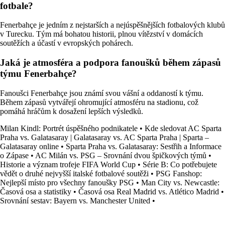
fotbale?
Fenerbahçe je jedním z nejstarších a nejúspěšnějších fotbalových klubů
v Turecku. Tým má bohatou historii, plnou vítězství v domácích
soutěžích a účastí v evropských pohárech.
Jaká je atmosféra a podpora fanoušků během zápasů
týmu Fenerbahçe?
Fanoušci Fenerbahçe jsou známí svou vášní a oddaností k týmu.
Během zápasů vytvářejí ohromující atmosféru na stadionu, což
pomáhá hráčům k dosažení lepších výsledků.
Milan Kindl: Portrét úspěšného podnikatele
•
Kde sledovat AC Sparta
Praha vs. Galatasaray | Galatasaray vs. AC Sparta Praha | Sparta –
Galatasaray online
•
Sparta Praha vs. Galatasaray: Sestřih a Informace
o Zápase
•
AC Milán vs. PSG – Srovnání dvou špičkových týmů
•
Historie a význam trofeje FIFA World Cup
•
Série B: Co potřebujete
vědět o druhé nejvyšší italské fotbalové soutěži
•
PSG Fanshop:
Nejlepší místo pro všechny fanoušky PSG
•
Man City vs. Newcastle:
Časová osa a statistiky
•
Časová osa Real Madrid vs. Atlético Madrid
•
Srovnání sestav: Bayern vs. Manchester United
•