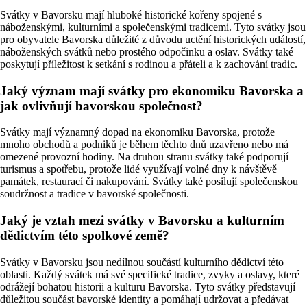
Svátky v Bavorsku mají hluboké historické kořeny spojené s
náboženskými, kulturními a společenskými tradicemi. Tyto svátky jsou
pro obyvatele Bavorska důležité z důvodu uctění historických událostí,
náboženských svátků nebo prostého odpočinku a oslav. Svátky také
poskytují příležitost k setkání s rodinou a přáteli a k zachování tradic.
Jaký význam mají svátky pro ekonomiku Bavorska a
jak ovlivňují bavorskou společnost?
Svátky mají významný dopad na ekonomiku Bavorska, protože
mnoho obchodů a podniků je během těchto dnů uzavřeno nebo má
omezené provozní hodiny. Na druhou stranu svátky také podporují
turismus a spotřebu, protože lidé využívají volné dny k návštěvě
památek, restaurací či nakupování. Svátky také posilují společenskou
soudržnost a tradice v bavorské společnosti.
Jaký je vztah mezi svátky v Bavorsku a kulturním
dědictvím této spolkové země?
Svátky v Bavorsku jsou nedílnou součástí kulturního dědictví této
oblasti. Každý svátek má své specifické tradice, zvyky a oslavy, které
odrážejí bohatou historii a kulturu Bavorska. Tyto svátky představují
důležitou součást bavorské identity a pomáhají udržovat a předávat