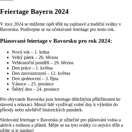
Feiertage Bayern 2024
V roce 2024 se můžeme opět těšit na zajímavé a tradiční svátky v
Bavorsku. Podívejme se na očekávané feiertage pro tento rok.
Plánované feiertage v Bavorsku pro rok 2024:
Nový rok – 1. ledna
Velký pátek – 26. března
Velikonoční pondělí – 29. března
Den práce – 1. května
Den znovuzrození – 12. května
Den sjednocení – 3. října
Vánoce – 25. prosince
Štědrý den – 24. prosince
Pro obyvatele Bavorska jsou feiertage důležitými příležitostmi ke
slavení a relaxaci. Mnozí lidé využívají volné dny k výletům do
přírody nebo návštěvě historických památek.
Sledování feiertage v Bavorsku je užitečné pro plánování volna a
aktivit s rodinou a přáteli. Mějte se na tyto svátky co nejvíce těšit a
užijte si je naplno!