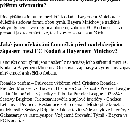
příštím střetnutím?
Před příštím střetnutím mezi FC Kodaň a Bayernem Mnichov je
důležité sledovat formu obou týmů. Bayern Mnichov je tradičně
silným týmem s vysokými ambicemi, zatímco FC Kodaň se snaží
prosadit jak v domácí lize, tak i v evropských soutěžích.
Jaké jsou očekávání fanoušků před nadcházejícím
zápasem mezi FC Kodaň a Bayernem Mnichov?
Fanoušci obou týmů jsou nadšení z nadcházejícího střetnutí mezi FC
Kodaň a Bayernem Mnichov. Očekávají zajímavý a vyrovnaný zápas
plný emocí a skvělého fotbalu.
Ronaldo parfém – Průvodce výběrem vůně Cristiano Ronalda
•
Preußen Münster vs. Bayern: Historie a Současnost
•
Premier League
– aktuální pořadí a výsledky
•
Tabulka Premier League 2023/24
•
Sestavy Brighton: Jak sestavit světlé a stylové interiéry
•
Chelsea
Letňany – Pivnice a Restaurace
•
Barcelona – Město plné kouzla a
malebnosti
•
Sestavy Brighton: Jak sestavit světlé a stylové interiéry
•
Galatasaray vs. Antalyaspor: Vzájemné Srovnání Týmů
•
Bayern vs.
FC Kodaň:
•