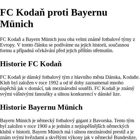
FC Kodaň proti Bayernu
Münich
FC Kodaň a Bayern Münich jsou oba velmi známé fotbalové týmy z
Evropy. V tomto článku se podíváme na jejich historii, současnou
formu a případná očekávání před jejich příštím střetnutím.
Historie FC Kodaň
FC Kodaň je dánský fotbalový tým z hlavního města Dánska, Kodaňe.
Klub byl založen v roce 1992 a od té doby zaznamenal mnoho
úspěchů jak v domácí, tak mezinárodní soutěži. FC Kodaň je známý
svými vášnivými fanoušky a silnou konkurencí v dánské lize.
Historie Bayernu Münich
Bayern Münich je německý fotbalový gigant z Bavorska. Tento tým
byl založen v roce 1900 a je jedním z nejúspěšnějších německých
klubů v historii. Bayern Münich má i silnou mezinárodní prestiž a je
znám svými hvězdami a skvělými výkony jak v německé Bundeslize,