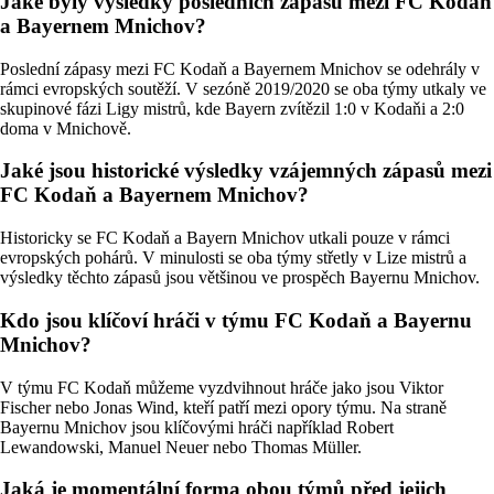
Jaké byly výsledky posledních zápasů mezi FC Kodaň
a Bayernem Mnichov?
Poslední zápasy mezi FC Kodaň a Bayernem Mnichov se odehrály v
rámci evropských soutěží. V sezóně 2019/2020 se oba týmy utkaly ve
skupinové fázi Ligy mistrů, kde Bayern zvítězil 1:0 v Kodaňi a 2:0
doma v Mnichově.
Jaké jsou historické výsledky vzájemných zápasů mezi
FC Kodaň a Bayernem Mnichov?
Historicky se FC Kodaň a Bayern Mnichov utkali pouze v rámci
evropských pohárů. V minulosti se oba týmy střetly v Lize mistrů a
výsledky těchto zápasů jsou většinou ve prospěch Bayernu Mnichov.
Kdo jsou klíčoví hráči v týmu FC Kodaň a Bayernu
Mnichov?
V týmu FC Kodaň můžeme vyzdvihnout hráče jako jsou Viktor
Fischer nebo Jonas Wind, kteří patří mezi opory týmu. Na straně
Bayernu Mnichov jsou klíčovými hráči například Robert
Lewandowski, Manuel Neuer nebo Thomas Müller.
Jaká je momentální forma obou týmů před jejich