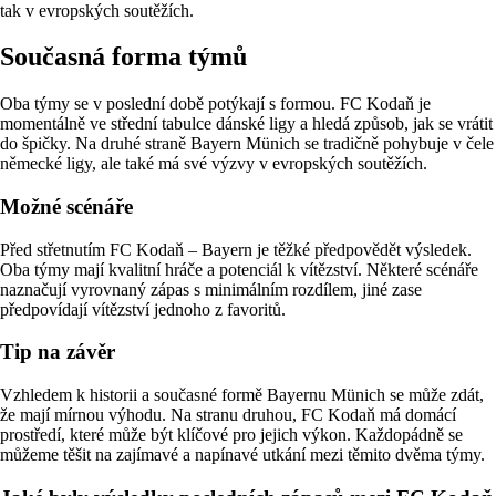
tak v evropských soutěžích.
Současná forma týmů
Oba týmy se v poslední době potýkají s formou. FC Kodaň je
momentálně ve střední tabulce dánské ligy a hledá způsob, jak se vrátit
do špičky. Na druhé straně Bayern Münich se tradičně pohybuje v čele
německé ligy, ale také má své výzvy v evropských soutěžích.
Možné scénáře
Před střetnutím FC Kodaň – Bayern je těžké předpovědět výsledek.
Oba týmy mají kvalitní hráče a potenciál k vítězství. Některé scénáře
naznačují vyrovnaný zápas s minimálním rozdílem, jiné zase
předpovídají vítězství jednoho z favoritů.
Tip na závěr
Vzhledem k historii a současné formě Bayernu Münich se může zdát,
že mají mírnou výhodu. Na stranu druhou, FC Kodaň má domácí
prostředí, které může být klíčové pro jejich výkon. Každopádně se
můžeme těšit na zajímavé a napínavé utkání mezi těmito dvěma týmy.