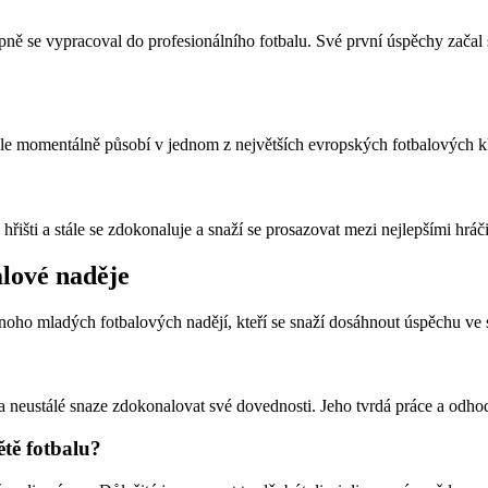
ně se vypracoval do profesionálního fotbalu. Své první úspěchy začal 
le momentálně působí v jednom z největších evropských fotbalových k
išti a stále se zdokonaluje a snaží se prosazovat mezi nejlepšími hráči
lové naděje
oho mladých fotbalových nadějí, kteří se snaží dosáhnout úspěchu ve s
eustálé snaze zdokonalovat své dovednosti. Jeho tvrdá práce a odhodlan
ětě fotbalu?