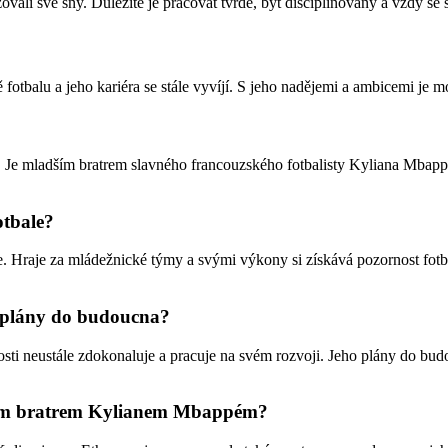
ali své sny. Důležité je pracovat tvrdě, být disciplinovaný a vždy se s
 fotbalu a jeho kariéra se stále vyvíjí. S jeho nadějemi a ambicemi je m
?
. Je mladším bratrem slavného francouzského fotbalisty Kyliana Mbappéh
otbale?
le. Hraje za mládežnické týmy a svými výkony si získává pozornost fotb
o plány do budoucna?
ti neustále zdokonaluje a pracuje na svém rozvoji. Jeho plány do budouc
ným bratrem Kylianem Mbappém?