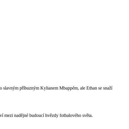
 s jeho slavným příbuzným Kylianem Mbappém, ale Ethan se snaží
aví mezi nadějné budoucí hvězdy fotbalového světa.