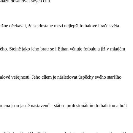
nažit dosahovat svých cílů.
ožné očekávat, že se dostane mezi nejlepší fotbalové hráče světa.
o. Stejně jako jeho bratr se i Ethan věnuje fotbalu a již v mladém
alové veřejnosti. Jeho cílem je následovat úspěchy svého staršího
na jsou jasně nastavené – stát se profesionálním fotbalistou a hrát