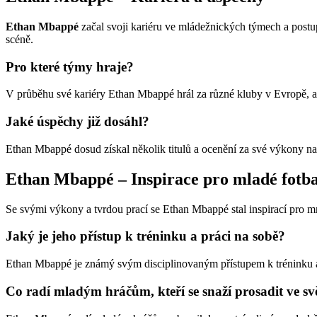
Ethan Mbappé
začal svoji kariéru ve mládežnických týmech a postup
scéně.
Pro které týmy hraje?
V průběhu své kariéry Ethan Mbappé hrál za různé kluby v Evropě, a
Jaké úspěchy již dosáhl?
Ethan Mbappé dosud získal několik titulů a ocenění za své výkony na hř
Ethan Mbappé – Inspirace pro mladé fotba
Se svými výkony a tvrdou prací se Ethan Mbappé stal inspirací pro mn
Jaký je jeho přístup k tréninku a práci na sobě?
Ethan Mbappé je známý svým disciplinovaným přístupem k tréninku a n
Co radí mladým hráčům, kteří se snaží prosadit ve sv