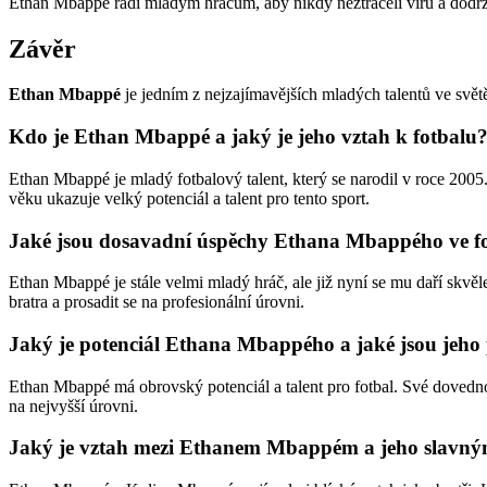
Ethan Mbappé radí mladým hráčům, aby nikdy neztráceli víru a dodržov
Závěr
Ethan Mbappé
je jedním z nejzajímavějších mladých talentů ve světě
Kdo je Ethan Mbappé a jaký je jeho vztah k fotbalu
Ethan Mbappé je mladý fotbalový talent, který se narodil v roce 2005
věku ukazuje velký potenciál a talent pro tento sport.
Jaké jsou dosavadní úspěchy Ethana Mbappého ve f
Ethan Mbappé je stále velmi mladý hráč, ale již nyní se mu daří skvě
bratra a prosadit se na profesionální úrovni.
Jaký je potenciál Ethana Mbappého a jaké jsou jeh
Ethan Mbappé má obrovský potenciál a talent pro fotbal. Své dovednos
na nejvyšší úrovni.
Jaký je vztah mezi Ethanem Mbappém a jeho slav