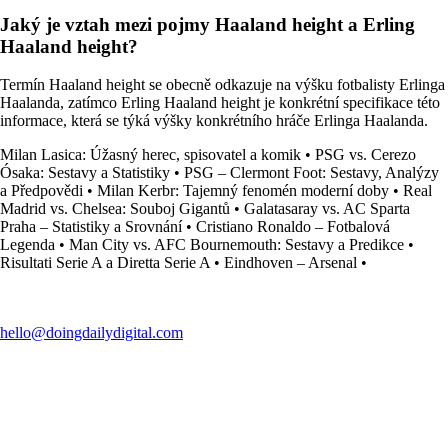
Jaký je vztah mezi pojmy Haaland height a Erling
Haaland height?
Termín Haaland height se obecně odkazuje na výšku fotbalisty Erlinga
Haalanda, zatímco Erling Haaland height je konkrétní specifikace této
informace, která se týká výšky konkrétního hráče Erlinga Haalanda.
Milan Lasica: Úžasný herec, spisovatel a komik
•
PSG vs. Cerezo
Ósaka: Sestavy a Statistiky
•
PSG – Clermont Foot: Sestavy, Analýzy
a Předpovědi
•
Milan Kerbr: Tajemný fenomén moderní doby
•
Real
Madrid vs. Chelsea: Souboj Gigantů
•
Galatasaray vs. AC Sparta
Praha – Statistiky a Srovnání
•
Cristiano Ronaldo – Fotbalová
Legenda
•
Man City vs. AFC Bournemouth: Sestavy a Predikce
•
Risultati Serie A a Diretta Serie A
•
Eindhoven – Arsenal
•
hello@doingdailydigital.com