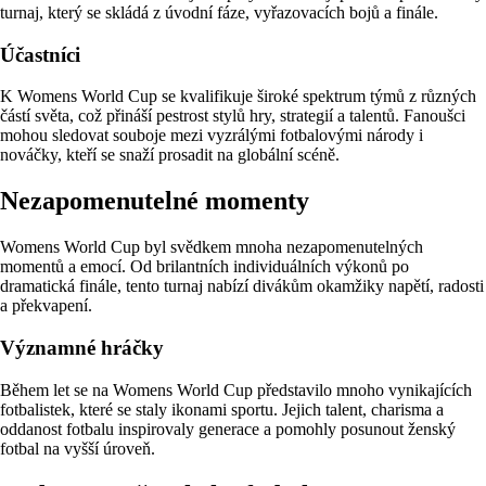
turnaj, který se skládá z úvodní fáze, vyřazovacích bojů a finále.
Účastníci
K Womens World Cup se kvalifikuje široké spektrum týmů z různých
částí světa, což přináší pestrost stylů hry, strategií a talentů. Fanoušci
mohou sledovat souboje mezi vyzrálými fotbalovými národy i
nováčky, kteří se snaží prosadit na globální scéně.
Nezapomenutelné momenty
Womens World Cup byl svědkem mnoha nezapomenutelných
momentů a emocí. Od brilantních individuálních výkonů po
dramatická finále, tento turnaj nabízí divákům okamžiky napětí, radosti
a překvapení.
Významné hráčky
Během let se na Womens World Cup představilo mnoho vynikajících
fotbalistek, které se staly ikonami sportu. Jejich talent, charisma a
oddanost fotbalu inspirovaly generace a pomohly posunout ženský
fotbal na vyšší úroveň.