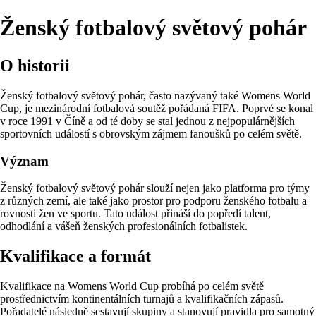
Ženský fotbalový světový pohár
O historii
Ženský fotbalový světový pohár, často nazývaný také Womens World
Cup, je mezinárodní fotbalová soutěž pořádaná FIFA. Poprvé se konal
v roce 1991 v Číně a od té doby se stal jednou z nejpopulárnějších
sportovních událostí s obrovským zájmem fanoušků po celém světě.
Význam
Ženský fotbalový světový pohár slouží nejen jako platforma pro týmy
z různých zemí, ale také jako prostor pro podporu ženského fotbalu a
rovnosti žen ve sportu. Tato událost přináší do popředí talent,
odhodlání a vášeň ženských profesionálních fotbalistek.
Kvalifikace a formát
Kvalifikace na Womens World Cup probíhá po celém světě
prostřednictvím kontinentálních turnajů a kvalifikačních zápasů.
Pořadatelé následně sestavují skupiny a stanovují pravidla pro samotný