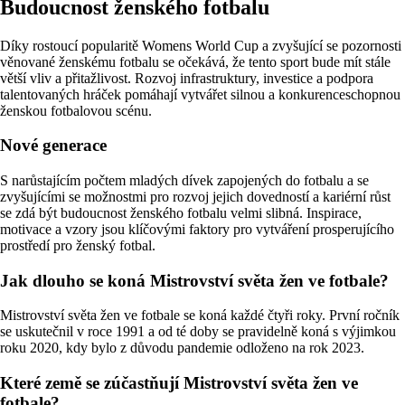
Budoucnost ženského fotbalu
Díky rostoucí popularitě Womens World Cup a zvyšující se pozornosti
věnované ženskému fotbalu se očekává, že tento sport bude mít stále
větší vliv a přitažlivost. Rozvoj infrastruktury, investice a podpora
talentovaných hráček pomáhají vytvářet silnou a konkurenceschopnou
ženskou fotbalovou scénu.
Nové generace
S narůstajícím počtem mladých dívek zapojených do fotbalu a se
zvyšujícími se možnostmi pro rozvoj jejich dovedností a kariérní růst
se zdá být budoucnost ženského fotbalu velmi slibná. Inspirace,
motivace a vzory jsou klíčovými faktory pro vytváření prosperujícího
prostředí pro ženský fotbal.
Jak dlouho se koná Mistrovství světa žen ve fotbale?
Mistrovství světa žen ve fotbale se koná každé čtyři roky. První ročník
se uskutečnil v roce 1991 a od té doby se pravidelně koná s výjimkou
roku 2020, kdy bylo z důvodu pandemie odloženo na rok 2023.
Které země se zúčastňují Mistrovství světa žen ve
fotbale?