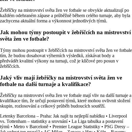
Žebříčky na mistrovství světa žen ve fotbale se obvykle aktualizují po
každém odehraném zápase a průběžně během celého turnaje, aby byla
zachycena aktuální forma a výkonnost jednotlivých týmů.
Jak mohou týmy postoupit v žebříčcích na mistrovství
světa žen ve fotbale?
Týmy mohou postoupit v žebříčcích na mistrovství světa žen ve fotbale
tím, že budou dosahovat výherních výsledků, získávat body a
předvádět kvalitní výkony na turnaji, což je klíčové pro posun v
žebříčcích.
Jaký vliv mají žebříčky na mistrovství světa žen ve
fotbale na další turnaje a kvalifikace?
Žebříčky na mistrovství světa žen ve fotbale mají vliv na další turnaje a
kvalifikace tím, že určují postavení týmů, které mohou ovlivnit složení
skupin, rozlosování a celkový průběh budoucích soutěží.
Letenky Barcelona – Praha: Jak najít tu nejlepší nabídku
•
Liverpool
vs. Tottenham – statistiky a srovnání
•
La Liga tabulka a postavení
týmů
•
Metro v Barceloně
•
Premier League Statistiky
•
PSG Dresy –
Jak vybrat ten pravý?
•
AC Milan – Zapasy a Hry
•
Köln – Bayern: