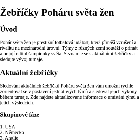
Žebříčky Poháru světa žen
Úvod
Pohár světa žen je prestižní fotbalová událost, která přináší vzrušení a
rivalitu na mezinárodní úrovni. Týmy z různých zemí soutěží o primát
a bojují o titul šampionky světa. Seznamte se s aktuálními žebříčky a
sledujte vývoj turnaje.
Aktuální žebříčky
Sledování aktuálních žebříčků Poháru světa žen vám umožní rychle
zorientovat se v postavení jednotlivých týmů a sledovat jejich výkony
během turnaje. Zde najdete aktualizované informace o umístění týmů a
jejich výsledcích.
Skupinové fáze
1. USA
2. Německo
3. Anglie