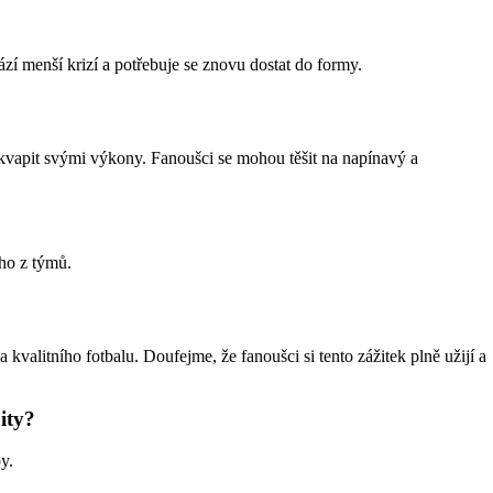
zí menší krizí a potřebuje se znovu dostat do formy.
ekvapit svými výkony. Fanoušci se mohou těšit na napínavý a
oho z týmů.
valitního fotbalu. Doufejme, že fanoušci si tento zážitek plně užijí a
ity?
y.