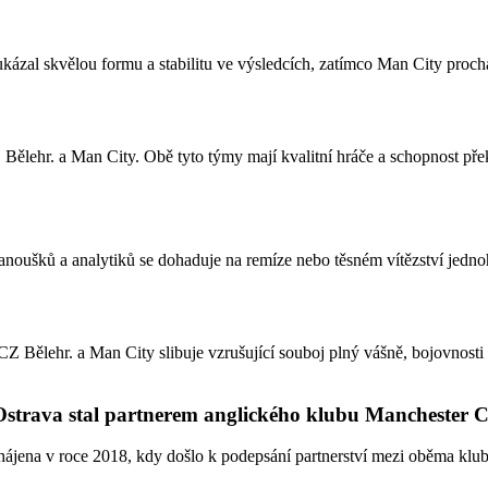
ázal skvělou formu a stabilitu ve výsledcích, zatímco Man City prochá
Bělehr. a Man City. Obě tyto týmy mají kvalitní hráče a schopnost př
fanoušků a analytiků se dohaduje na remíze nebo těsném vítězství jedn
Bělehr. a Man City slibuje vzrušující souboj plný vášně, bojovnosti a k
 Ostrava stal partnerem anglického klubu Manchester C
ájena v roce 2018, kdy došlo k podepsání partnerství mezi oběma klub