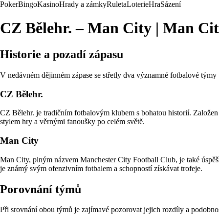
Poker
Bingo
Kasino
Hrady a zámky
Ruleta
Loterie
Hra
Sázení
CZ Bělehr. – Man City | Man Cit
Historie a pozadí zápasu
V nedávném dějinném zápase se střetly dva významné fotbalové týmy – 
CZ Bělehr.
CZ Bělehr. je tradičním fotbalovým klubem s bohatou historií. Založen
stylem hry a věrnými fanoušky po celém světě.
Man City
Man City, plným názvem Manchester City Football Club, je také úspěš
je známý svým ofenzivním fotbalem a schopností získávat trofeje.
Porovnání týmů
Při srovnání obou týmů je zajímavé pozorovat jejich rozdíly a podobno