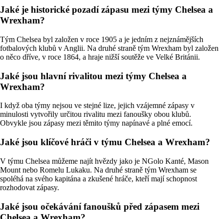
Jaké je historické pozadí zápasu mezi týmy Chelsea a
Wrexham?
Tým Chelsea byl založen v roce 1905 a je jedním z nejznámějších
fotbalových klubů v Anglii. Na druhé straně tým Wrexham byl založen
o něco dříve, v roce 1864, a hraje nižší soutěže ve Velké Británii.
Jaké jsou hlavní rivalitou mezi týmy Chelsea a
Wrexham?
I když oba týmy nejsou ve stejné lize, jejich vzájemné zápasy v
minulosti vytvořily určitou rivalitu mezi fanoušky obou klubů.
Obvykle jsou zápasy mezi těmito týmy napínavé a plné emocí.
Jaké jsou klíčové hráči v týmu Chelsea a Wrexham?
V týmu Chelsea můžeme najít hvězdy jako je NGolo Kanté, Mason
Mount nebo Romelu Lukaku. Na druhé straně tým Wrexham se
spoléhá na svého kapitána a zkušené hráče, kteří mají schopnost
rozhodovat zápasy.
Jaké jsou očekávání fanoušků před zápasem mezi
Chelsea a Wrexham?