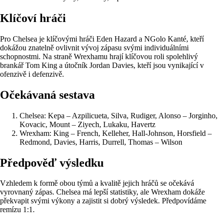
Klíčoví hráči
Pro Chelsea je klíčovými hráči Eden Hazard a NGolo Kanté, kteří
dokážou znatelně ovlivnit vývoj zápasu svými individuálními
schopnostmi. Na straně Wrexhamu hrají klíčovou roli spolehlivý
brankář Tom King a útočník Jordan Davies, kteří jsou vynikající v
ofenzivě i defenzivě.
Očekávaná sestava
Chelsea: Kepa – Azpilicueta, Silva, Rudiger, Alonso – Jorginho,
Kovacic, Mount – Ziyech, Lukaku, Havertz
Wrexham: King – French, Kelleher, Hall-Johnson, Horsfield –
Redmond, Davies, Harris, Durrell, Thomas – Wilson
Předpověď výsledku
Vzhledem k formě obou týmů a kvalitě jejich hráčů se očekává
vyrovnaný zápas. Chelsea má lepší statistiky, ale Wrexham dokáže
překvapit svými výkony a zajistit si dobrý výsledek. Předpovídáme
remízu 1:1.