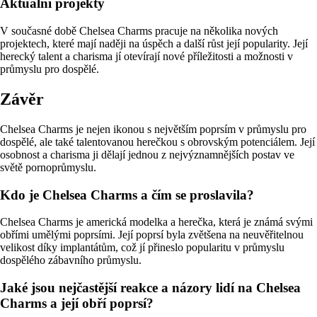
Aktuální projekty
V současné době Chelsea Charms pracuje na několika nových
projektech, které mají naději na úspěch a další růst její popularity. Její
herecký talent a charisma jí otevírají nové příležitosti a možnosti v
průmyslu pro dospělé.
Závěr
Chelsea Charms je nejen ikonou s největším poprsím v průmyslu pro
dospělé, ale také talentovanou herečkou s obrovským potenciálem. Její
osobnost a charisma ji dělají jednou z nejvýznamnějších postav ve
světě pornoprůmyslu.
Kdo je Chelsea Charms a čím se proslavila?
Chelsea Charms je americká modelka a herečka, která je známá svými
obřími umělými poprsími. Její poprsí byla zvětšena na neuvěřitelnou
velikost díky implantátům, což jí přineslo popularitu v průmyslu
dospělého zábavního průmyslu.
Jaké jsou nejčastější reakce a názory lidí na Chelsea
Charms a její obří poprsí?