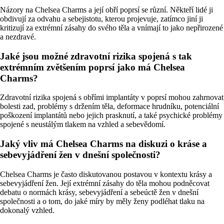
Názory na Chelsea Charms a její obří poprsí se různí. Někteří lidé ji
obdivují za odvahu a sebejistotu, kterou projevuje, zatímco jiní ji
kritizují za extrémní zásahy do svého těla a vnímají to jako nepřirozené
a nezdravé.
Jaké jsou možné zdravotní rizika spojená s tak
extrémním zvětšením poprsí jako má Chelsea
Charms?
Zdravotní rizika spojená s obřími implantáty v poprsí mohou zahrnovat
bolesti zad, problémy s držením těla, deformace hrudníku, potenciální
poškození implantátů nebo jejich prasknutí, a také psychické problémy
spojené s neustálým tlakem na vzhled a sebevědomí.
Jaký vliv má Chelsea Charms na diskuzi o kráse a
sebevyjádření žen v dnešní společnosti?
Chelsea Charms je často diskutovanou postavou v kontextu krásy a
sebevyjádření žen. Její extrémní zásahy do těla mohou podněcovat
debatu o normách krásy, sebevyjádření a sebeúctě žen v dnešní
společnosti a o tom, do jaké míry by měly ženy podléhat tlaku na
dokonalý vzhled.