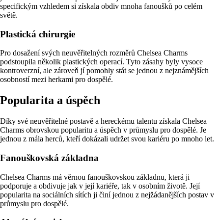
specifickým vzhledem si získala obdiv mnoha fanoušků po celém
světě.
Plastická chirurgie
Pro dosažení svých neuvěřitelných rozměrů Chelsea Charms
podstoupila několik plastických operací. Tyto zásahy byly vysoce
kontroverzní, ale zároveň jí pomohly stát se jednou z nejznámějších
osobností mezi herkami pro dospělé.
Popularita a úspěch
Díky své neuvěřitelné postavě a hereckému talentu získala Chelsea
Charms obrovskou popularitu a úspěch v průmyslu pro dospělé. Je
jednou z mála herců, kteří dokázali udržet svou kariéru po mnoho let.
Fanouškovská základna
Chelsea Charms má věrnou fanouškovskou základnu, která ji
podporuje a obdivuje jak v její kariéře, tak v osobním životě. Její
popularita na sociálních sítích ji činí jednou z nejžádanějších postav v
průmyslu pro dospělé.