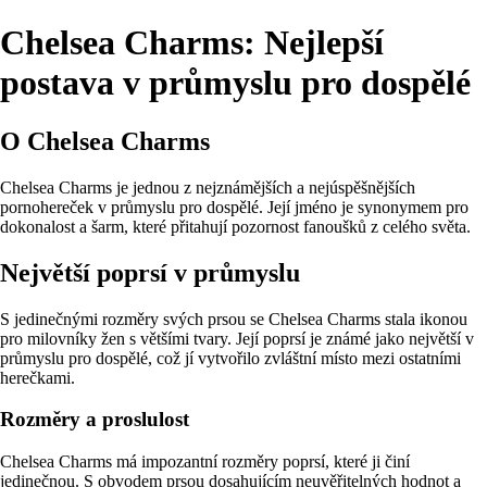
Chelsea Charms: Nejlepší
postava v průmyslu pro dospělé
O Chelsea Charms
Chelsea Charms je jednou z nejznámějších a nejúspěšnějších
pornohereček v průmyslu pro dospělé. Její jméno je synonymem pro
dokonalost a šarm, které přitahují pozornost fanoušků z celého světa.
Největší poprsí v průmyslu
S jedinečnými rozměry svých prsou se Chelsea Charms stala ikonou
pro milovníky žen s většími tvary. Její poprsí je známé jako největší v
průmyslu pro dospělé, což jí vytvořilo zvláštní místo mezi ostatními
herečkami.
Rozměry a proslulost
Chelsea Charms má impozantní rozměry poprsí, které ji činí
jedinečnou. S obvodem prsou dosahujícím neuvěřitelných hodnot a