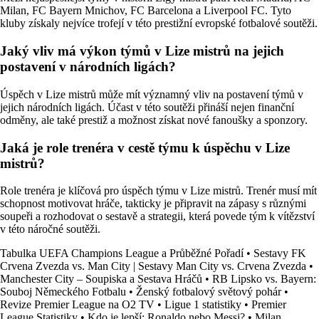
Milan, FC Bayern Mnichov, FC Barcelona a Liverpool FC. Tyto
kluby získaly nejvíce trofejí v této prestižní evropské fotbalové soutěži.
Jaký vliv má výkon týmů v Lize mistrů na jejich
postavení v národních ligách?
Úspěch v Lize mistrů může mít významný vliv na postavení týmů v
jejich národních ligách. Účast v této soutěži přináší nejen finanční
odměny, ale také prestiž a možnost získat nové fanoušky a sponzory.
Jaká je role trenéra v cestě týmu k úspěchu v Lize
mistrů?
Role trenéra je klíčová pro úspěch týmu v Lize mistrů. Trenér musí mít
schopnost motivovat hráče, takticky je připravit na zápasy s různými
soupeři a rozhodovat o sestavě a strategii, která povede tým k vítězství
v této náročné soutěži.
Tabulka UEFA Champions League a Průběžné Pořadí
•
Sestavy FK
Crvena Zvezda vs. Man City | Sestavy Man City vs. Crvena Zvezda
•
Manchester City – Soupiska a Sestava Hráčů
•
RB Lipsko vs. Bayern:
Souboj Německého Fotbalu
•
Ženský fotbalový světový pohár
•
Revize Premier League na O2 TV
•
Ligue 1 statistiky
•
Premier
League Statistiky
•
Kdo je lepší: Ronaldo nebo Messi?
•
Milan