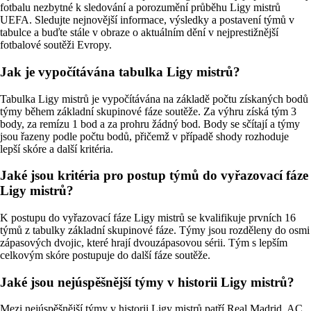
fotbalu nezbytné k sledování a porozumění průběhu Ligy mistrů
UEFA. Sledujte nejnovější informace, výsledky a postavení týmů v
tabulce a buďte stále v obraze o aktuálním dění v nejprestižnější
fotbalové soutěži Evropy.
Jak je vypočítávána tabulka Ligy mistrů?
Tabulka Ligy mistrů je vypočítávána na základě počtu získaných bodů
týmy během základní skupinové fáze soutěže. Za výhru získá tým 3
body, za remízu 1 bod a za prohru žádný bod. Body se sčítají a týmy
jsou řazeny podle počtu bodů, přičemž v případě shody rozhoduje
lepší skóre a další kritéria.
Jaké jsou kritéria pro postup týmů do vyřazovací fáze
Ligy mistrů?
K postupu do vyřazovací fáze Ligy mistrů se kvalifikuje prvních 16
týmů z tabulky základní skupinové fáze. Týmy jsou rozděleny do osmi
zápasových dvojic, které hrají dvouzápasovou sérii. Tým s lepším
celkovým skóre postupuje do další fáze soutěže.
Jaké jsou nejúspěšnější týmy v historii Ligy mistrů?
Mezi nejúspěšnější týmy v historii Ligy mistrů patří Real Madrid, AC