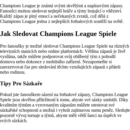
Champions League je známá svými skvělými a napínavými zápasy.
Fanoušci mohou sledovat nejlepší hráče a týmy bojující o vítězství.
Každý zápas je plný emocí a nečekaných zvratů, což dělá z
Champions League jednu z nejlepších fotbalových soutěží na světě.
Jak Sledovat Champions League Spiele
Pro fanoušky je možné sledovat Champions League Spiele na různých
televizních stanicích nebo online platformách. Většina zápasů je živě
vysílána, takže můžete podporovat svůj oblíbený tým z pohodlí
domova nebo dokonce z mobilního zařízení. Nezapomeňte si
zarezervovat čas pro sledování těchto vzrušujících zápasů s přáteli
nebo rodinou.
Tipy Pro Sázkaře
Pokud jste fanouškem sázení na fotbalové zápasy, Champions League
Spiele jsou skvělou příležitostí k tomu, abyste své sázky umístili. Díky
kvalitním týmům a vyrovnaným zápasům můžete otestovat své
sázkařské schopnosti a možná i vyhrát zajímavou sumu peněz. Sledujte
pozorně vývoj turnaje a týmů, abyste měli větší šanci na úspěch ve
svých sázkách.