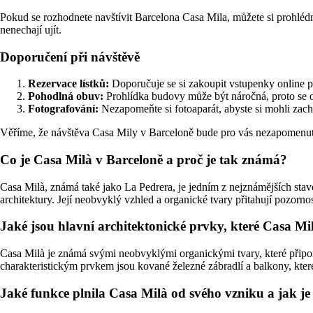
Pokud se rozhodnete navštívit Barcelona Casa Mila, můžete si prohlédn
nenechají ujít.
Doporučení při návštěvě
Rezervace lístků:
Doporučuje se si zakoupit vstupenky online p
Pohodlná obuv:
Prohlídka budovy může být náročná, proto se 
Fotografování:
Nezapomeňte si fotoaparát, abyste si mohli zach
Věříme, že návštěva Casa Mily v Barceloně bude pro vás nezapomenute
Co je Casa Milà v Barceloně a proč je tak známá?
Casa Milà, známá také jako La Pedrera, je jedním z nejznámějších sta
architektury. Její neobvyklý vzhled a organické tvary přitahují pozorno
Jaké jsou hlavní architektonické prvky, které Casa Mil
Casa Milà je známá svými neobvyklými organickými tvary, které připo
charakteristickým prvkem jsou kované železné zábradlí a balkony, kte
Jaké funkce plnila Casa Milà od svého vzniku a jak j