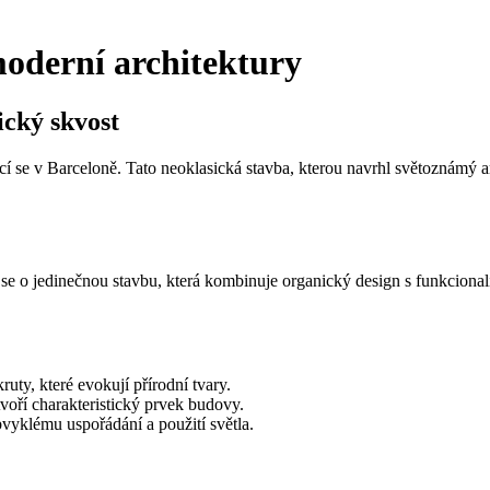
oderní architektury
ický skvost
cí se v Barceloně. Tato neoklasická stavba, kterou navrhl světoznámý
se o jedinečnou stavbu, která kombinuje organický design s funkcional
ty, které evokují přírodní tvary.
voří charakteristický prvek budovy.
bvyklému uspořádání a použití světla.