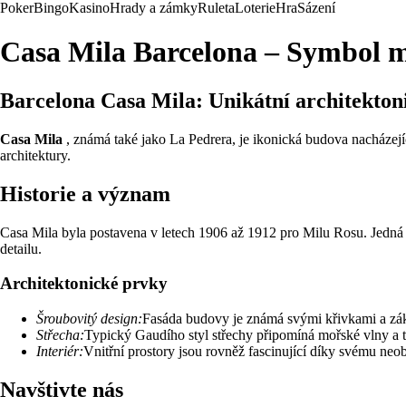
Poker
Bingo
Kasino
Hrady a zámky
Ruleta
Loterie
Hra
Sázení
Casa Mila Barcelona – Symbol m
Barcelona Casa Mila: Unikátní architekton
Casa Mila
, známá také jako La Pedrera, je ikonická budova nacházejí
architektury.
Historie a význam
Casa Mila byla postavena v letech 1906 až 1912 pro Milu Rosu. Jedná 
detailu.
Architektonické prvky
Šroubovitý design:
Fasáda budovy je známá svými křivkami a zákru
Střecha:
Typický Gaudího styl střechy připomíná mořské vlny a t
Interiér:
Vnitřní prostory jsou rovněž fascinující díky svému neo
Navštivte nás