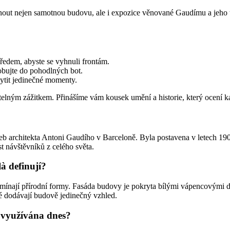
out nejen samotnou budovu, ale i expozice věnované Gaudímu a jeho tvo
ředem, abyste se vyhnuli frontám.
obujte do pohodlných bot.
ytit jedinečné momenty.
lným zážitkem. Přinášíme vám kousek umění a historie, který ocení ka
veb architekta Antoni Gaudího v Barceloně. Byla postavena v letech 19
st návštěvníků z celého světa.
à definují?
mínají přírodní formy. Fasáda budovy je pokryta bílými vápencovými d
ré dodávají budově jedinečný vzhled.
e využívána dnes?