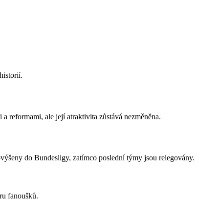
storií.
a reformami, ale její atraktivita zůstává nezměněna.
ovýšeny do Bundesligy, zatímco poslední týmy jsou relegovány.
oru fanoušků.