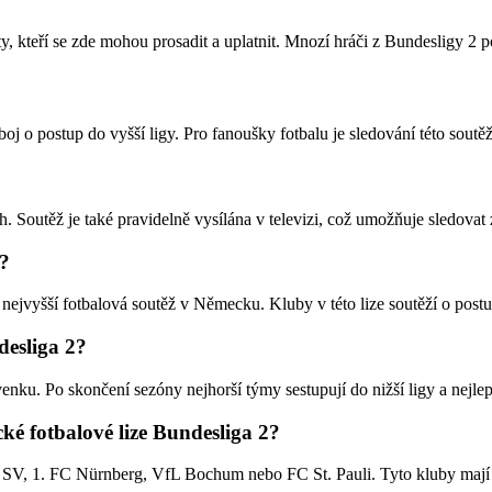
y, kteří se zde mohou prosadit a uplatnit. Mnozí hráči z Bundesligy 2 p
 o postup do vyšší ligy. Pro fanoušky fotbalu je sledování této soutě
. Soutěž je také pravidelně vysílána v televizi, což umožňuje sledova
2?
nejvyšší fotbalová soutěž v Německu. Kluby v této lize soutěží o postup
desliga 2?
enku. Po skončení sezóny nejhorší týmy sestupují do nižší ligy a nejle
ké fotbalové lize Bundesliga 2?
er SV, 1. FC Nürnberg, VfL Bochum nebo FC St. Pauli. Tyto kluby mají