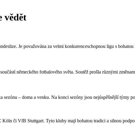
e vědět
deslize. Je považována za velmi konkurenceschopnou ligu s bohatou hi
u součástí německého fotbalového světa. Soutěž prošla různými změnami 
 za sezónu – doma a venku. Na konci sezóny jsou nejúspěšnější týmy p
 Köln či VfB Stuttgart. Tyto kluby mají bohatou tradici a silnou podp