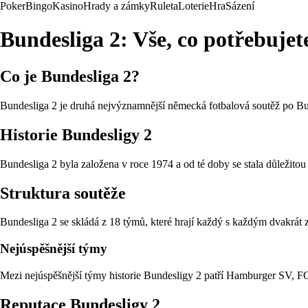
Poker
Bingo
Kasino
Hrady a zámky
Ruleta
Loterie
Hra
Sázení
Bundesliga 2: Vše, co potřebujet
Co je Bundesliga 2?
Bundesliga 2 je druhá nejvýznamnější německá fotbalová soutěž po Bun
Historie Bundesligy 2
Bundesliga 2 byla založena v roce 1974 a od té doby se stala důležito
Struktura soutěže
Bundesliga 2 se skládá z 18 týmů, které hrají každý s každým dvakrát
Nejúspěšnější týmy
Mezi nejúspěšnější týmy historie Bundesligy 2 patří Hamburger SV, FC
Reputace Bundesligy 2