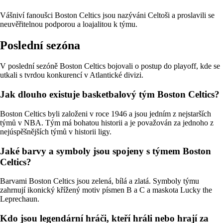
Vášniví fanoušci Boston Celtics jsou nazýváni Celtoši a proslavili se
neuvěřitelnou podporou a loajalitou k týmu.
Poslední sezóna
V poslední sezóně Boston Celtics bojovali o postup do playoff, kde se
utkali s tvrdou konkurencí v Atlantické divizi.
Jak dlouho existuje basketbalový tým Boston Celtics?
Boston Celtics byli založeni v roce 1946 a jsou jedním z nejstarších
týmů v NBA. Tým má bohatou historii a je považován za jednoho z
nejúspěšnějších týmů v historii ligy.
Jaké barvy a symboly jsou spojeny s týmem Boston
Celtics?
Barvami Boston Celtics jsou zelená, bílá a zlatá. Symboly týmu
zahrnují ikonický křížený motiv písmen B a C a maskota Lucky the
Leprechaun.
Kdo jsou legendární hráči, kteří hráli nebo hrají za