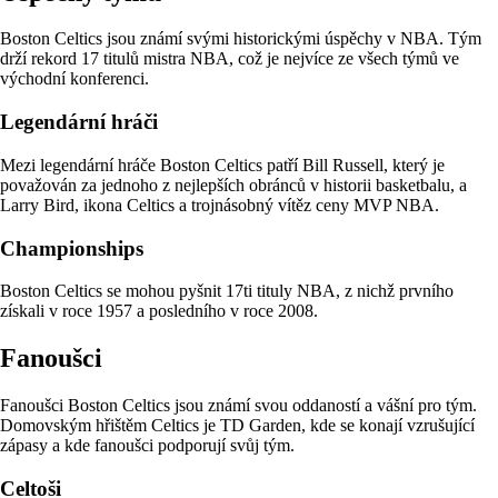
Boston Celtics jsou známí svými historickými úspěchy v NBA. Tým
drží rekord 17 titulů mistra NBA, což je nejvíce ze všech týmů ve
východní konferenci.
Legendární hráči
Mezi legendární hráče Boston Celtics patří Bill Russell, který je
považován za jednoho z nejlepších obránců v historii basketbalu, a
Larry Bird, ikona Celtics a trojnásobný vítěz ceny MVP NBA.
Championships
Boston Celtics se mohou pyšnit 17ti tituly NBA, z nichž prvního
získali v roce 1957 a posledního v roce 2008.
Fanoušci
Fanoušci Boston Celtics jsou známí svou oddaností a vášní pro tým.
Domovským hřištěm Celtics je TD Garden, kde se konají vzrušující
zápasy a kde fanoušci podporují svůj tým.
Celtoši