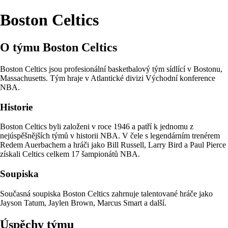
Boston Celtics
O týmu Boston Celtics
Boston Celtics jsou profesionální basketbalový tým sídlící v Bostonu,
Massachusetts. Tým hraje v Atlantické divizi Východní konference
NBA.
Historie
Boston Celtics byli založeni v roce 1946 a patří k jednomu z
nejúspěšnějších týmů v historii NBA. V čele s legendárním trenérem
Redem Auerbachem a hráči jako Bill Russell, Larry Bird a Paul Pierce
získali Celtics celkem 17 šampionátů NBA.
Soupiska
Současná soupiska Boston Celtics zahrnuje talentované hráče jako
Jayson Tatum, Jaylen Brown, Marcus Smart a další.
Úspěchy týmu