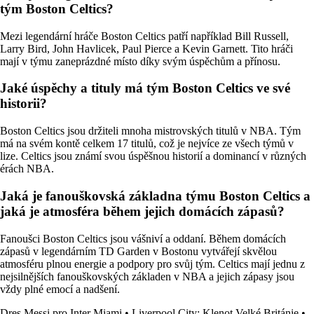
tým Boston Celtics?
Mezi legendární hráče Boston Celtics patří například Bill Russell,
Larry Bird, John Havlicek, Paul Pierce a Kevin Garnett. Tito hráči
mají v týmu zaneprázdné místo díky svým úspěchům a přínosu.
Jaké úspěchy a tituly má tým Boston Celtics ve své
historii?
Boston Celtics jsou držiteli mnoha mistrovských titulů v NBA. Tým
má na svém kontě celkem 17 titulů, což je nejvíce ze všech týmů v
lize. Celtics jsou známí svou úspěšnou historií a dominancí v různých
érách NBA.
Jaká je fanouškovská základna týmu Boston Celtics a
jaká je atmosféra během jejich domácích zápasů?
Fanoušci Boston Celtics jsou vášniví a oddaní. Během domácích
zápasů v legendárním TD Garden v Bostonu vytvářejí skvělou
atmosféru plnou energie a podpory pro svůj tým. Celtics mají jednu z
nejsilnějších fanouškovských základen v NBA a jejich zápasy jsou
vždy plné emocí a nadšení.
Dres Messi pro Inter Miami
•
Liverpool City: Klenot Velké Británie
•