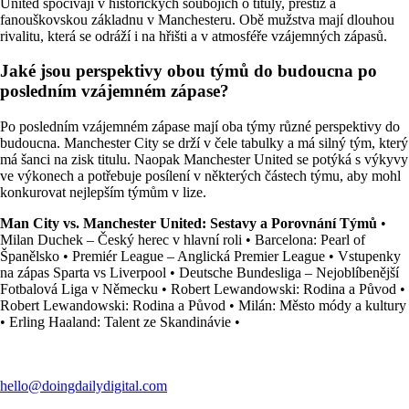
United spočívají v historických soubojích o tituly, prestiž a
fanouškovskou základnu v Manchesteru. Obě mužstva mají dlouhou
rivalitu, která se odráží i na hřišti a v atmosféře vzájemných zápasů.
Jaké jsou perspektivy obou týmů do budoucna po
posledním vzájemném zápase?
Po posledním vzájemném zápase mají oba týmy různé perspektivy do
budoucna. Manchester City se drží v čele tabulky a má silný tým, který
má šanci na zisk titulu. Naopak Manchester United se potýká s výkyvy
ve výkonech a potřebuje posílení v některých částech týmu, aby mohl
konkurovat nejlepším týmům v lize.
Man City vs. Manchester United: Sestavy a Porovnání Týmů
•
Milan Duchek – Český herec v hlavní roli
•
Barcelona: Pearl of
Španělsko
•
Premiér League – Anglická Premier League
•
Vstupenky
na zápas Sparta vs Liverpool
•
Deutsche Bundesliga – Nejoblíbenější
Fotbalová Liga v Německu
•
Robert Lewandowski: Rodina a Původ
•
Robert Lewandowski: Rodina a Původ
•
Milán: Město módy a kultury
•
Erling Haaland: Talent ze Skandinávie
•
hello@doingdailydigital.com