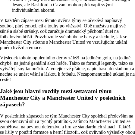
Jesus, ale Rashford a Cavani mohou překvapit svými
individuálními akcemi.
V každém zápase mezi těmito dvěma týmy se očekává napínavý
souboj, plný emocí, cti a touhy po vítězství. Obě mužstva mají své
silné a slabé stránky, což zaručuje dramatický pěchotní duel na
fotbalovém hřišti. Povzbuzujte své oblíbené barvy a sledujte, jak se
Manchester City střetne s Manchester United ve vzrušujícím utkání
plném hvězd a emoce.
Výsledek tohoto opulentního derby záleží na jediném gólu, na jediné
chybě, na jedné geniální akci hráče. Takto se formují legendy, takto se
vytvářejí sny fanoušků. Zavolejte své přátele, napte trasu do stadionu a
nechte se unést vášní a láskou k fotbalu. Nezapomenutelné utkání je na
cestě!
Jaké jsou hlavní rozdíly mezi sestavami týmu
Manchester City a Manchester United v posledních
zápasech?
V posledních zápasech se tým Manchester City spoléhal především na
svou ofenzivní sílu a rychlý protiútok, zatímco Manchester United se
zaměřoval na pevnou defenzivu a hru ze standardních situací. Taktéž
se lišily v použití formace a herní filozofii, což ovlivnilo výsledky obou