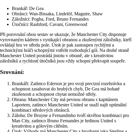
Brankář: De Gea
Obránci: Wan-Bissaka, Lindelöf, Maguire, Shaw
Záložníci: Pogba, Fred, Bruno Fernandes
Útočníci: Rashford, Cavani, Greenwood
Při porovnání obou sestav se ukazuje, že Manchester City disponuje
vyrovnaným kádrem s vynikající obranou a zkušenými záložníky, kteří
ovládají hru ve středu pole. Útok je pak zastoupen rychlými a
technickými hráči schopnými vstřelit rozhodující gól. Na druhé straně
Manchester United postrádá jistotu v obraně, ale s kreativitou
záložníků a rychlostí útočníků jsou vždy schopni překvapit soupeře.
Srovnání:
Brankáři: Zatímco Ederson je pro svoji precizní rozehrávku a
schopnost zasahovat do hrubých chyb, De Gea má bohaté
zkušenosti a schopnost chytat nemožné střely.
Obrana: Manchester City má pevnou obranu s kapitánem
Laportem, zatímco Manchester United se snaží najít optimální
kombinaci středových obránců.
Záloha: De Bruyne a Fernandinho tvoří skvělou kombinaci pro
Man City, zatímco Bruno Fernandes je hrdinou United s
kreativitou a gólovým cítěním.
Útok: Výhody má Manchester City s hrozbami jako Sterling a