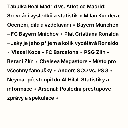
Tabulka Real Madrid vs. Atlético Madrid:
Srovnání výsledků a statistik
•
Milan Kundera:
Ocenění, díla a vzdělávání
•
Bayern München
– FC Bayern Mnichov
•
Plat Cristiana Ronalda
– Jaký je jeho příjem a kolik vydělává Ronaldo
•
Vissel Kóbe – FC Barcelona
•
PSG Zlín –
Berani Zlín
•
Chelsea Megastore – Místo pro
všechny fanoušky
•
Angers SCO vs. PSG
•
Neymar přestoupil do Al Hilal: Statistiky a
informace
•
Arsenal: Poslední přestupové
zprávy a spekulace
•