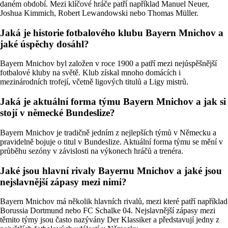
daném období. Mezi klíčové hráče patří například Manuel Neuer,
Joshua Kimmich, Robert Lewandowski nebo Thomas Müller.
Jaká je historie fotbalového klubu Bayern Mnichov a
jaké úspěchy dosáhl?
Bayern Mnichov byl založen v roce 1900 a patří mezi nejúspěšnější
fotbalové kluby na světě. Klub získal mnoho domácích i
mezinárodních trofejí, včetně ligových titulů a Ligy mistrů.
Jaká je aktuální forma týmu Bayern Mnichov a jak si
stojí v německé Bundeslize?
Bayern Mnichov je tradičně jedním z nejlepších týmů v Německu a
pravidelně bojuje o titul v Bundeslize. Aktuální forma týmu se mění v
průběhu sezóny v závislosti na výkonech hráčů a trenéra.
Jaké jsou hlavní rivaly Bayernu Mnichov a jaké jsou
nejslavnější zápasy mezi nimi?
Bayern Mnichov má několik hlavních rivalů, mezi které patří například
Borussia Dortmund nebo FC Schalke 04. Nejslavnější zápasy mezi
těmito týmy jsou často nazývány Der Klassiker a představují jedny z