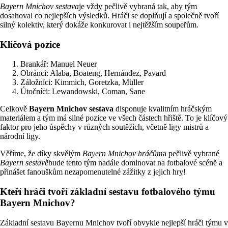
Bayern Mnichov sestava
je vždy pečlivě vybraná tak, aby tým
dosahoval co nejlepších výsledků. Hráči se doplňují a společně tvoří
silný kolektiv, který dokáže konkurovat i nejtěžším soupeřům.
Klíčová pozice
Brankář: Manuel Neuer
Obránci: Alaba, Boateng, Hernández, Pavard
Záložníci: Kimmich, Goretzka, Müller
Útočníci: Lewandowski, Coman, Sane
Celkově
Bayern Mnichov sestava
disponuje kvalitním hráčským
materiálem a tým má silné pozice ve všech částech hřiště. To je klíčový
faktor pro jeho úspěchy v různých soutěžích, včetně ligy mistrů a
národní ligy.
Věříme, že díky skvělým
Bayern Mnichov hráčům
a pečlivě vybrané
Bayern sestavě
bude tento tým nadále dominovat na fotbalové scéně a
přinášet fanouškům nezapomenutelné zážitky z jejich hry!
Kteří hráči tvoří základní sestavu fotbalového týmu
Bayern Mnichov?
Základní sestavu Bayernu Mnichov tvoří obvykle nejlepší hráči týmu v