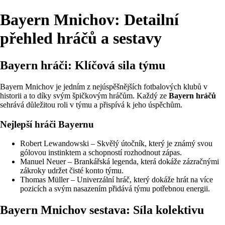
Bayern Mnichov: Detailní
přehled hráčů a sestavy
Bayern hráči: Klíčová sila týmu
Bayern Mnichov je jedním z nejúspěšnějších fotbalových klubů v
historii a to díky svým špičkovým hráčům. Každý ze
Bayern hráčů
sehrává důležitou roli v týmu a přispívá k jeho úspěchům.
Nejlepší hráči Bayernu
Robert Lewandowski – Skvělý útočník, který je známý svou
gólovou instinktem a schopností rozhodnout zápas.
Manuel Neuer – Brankářská legenda, která dokáže zázračnými
zákroky udržet čisté konto týmu.
Thomas Müller – Univerzální hráč, který dokáže hrát na více
pozicích a svým nasazením přidává týmu potřebnou energii.
Bayern Mnichov sestava: Síla kolektivu