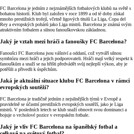
FC Barcelona je jedním z nejznámějších fotbalových klubů na světě s
bohatou historií. Klub byl založen v roce 1899 a od té doby získal
mnoho prestižních trofejí, včetně ligových titulů La Liga, Copa del
Rey a evropských pohárů jako Liga mistrů. Barcelona je známá svým
atraktivním fotbalem a silnou fanouškovskou základnou.
Jaký je vztah mezi hráči a fanoušky FC Barcelona?
Fanoušci FC Barcelona jsou vášniví a oddaní, což vytváří silnou
symbiózu mezi hráči a jejich podporovateli. Hráči mají velký respekt k
fanouškům a snaží se na hřišti předvádět svůj nejlepší výkon, aby je
potěšili a přivedli k úspěchům.
Jaká je aktuální situace klubu FC Barcelona v rámci
evropských soutěží?
FC Barcelona je tradičně jedním z nejsilnějších týmů v Evropě a
pravidelně se účastní prestižních evropských soutěží, jako je Liga
mistrů. V posledních letech se klub snaží obnovit svou dominanci a
bojuje o vrcholové pozice v evropském fotbale.
Jaký je vliv FC Barcelona na španělský fotbal a
celkově na světový fotbal?