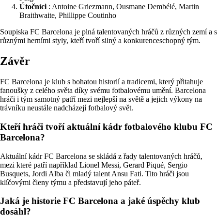
Útočníci
: Antoine Griezmann, Ousmane Dembélé, Martin
Braithwaite, Phillippe Coutinho
Soupiska FC Barcelona je plná talentovaných hráčů z různých zemí a s
různými herními styly, kteří tvoří silný a konkurenceschopný tým.
Závěr
FC Barcelona je klub s bohatou historií a tradicemi, který přitahuje
fanoušky z celého světa díky svému fotbalovému umění. Barcelona
hráči i tým samotný patří mezi nejlepší na světě a jejich výkony na
trávníku neustále nadcházejí fotbalový svět.
Kteří hráči tvoří aktuální kádr fotbalového klubu FC
Barcelona?
Aktuální kádr FC Barcelona se skládá z řady talentovaných hráčů,
mezi které patří například Lionel Messi, Gerard Piqué, Sergio
Busquets, Jordi Alba či mladý talent Ansu Fati. Tito hráči jsou
klíčovými členy týmu a představují jeho páteř.
Jaká je historie FC Barcelona a jaké úspěchy klub
dosáhl?