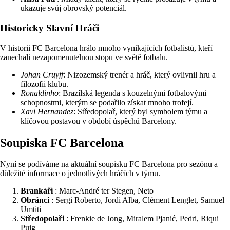
ukazuje svůj obrovský potenciál.
Historicky Slavní Hráči
V historii FC Barcelona hrálo mnoho vynikajících fotbalistů, kteří
zanechali nezapomenutelnou stopu ve světě fotbalu.
Johan Cruyff
: Nizozemský trenér a hráč, který ovlivnil hru a
filozofii klubu.
Ronaldinho
: Brazílská legenda s kouzelnými fotbalovými
schopnostmi, kterým se podařilo získat mnoho trofejí.
Xavi Hernandez
: Středopolař, který byl symbolem týmu a
klíčovou postavou v období úspěchů Barcelony.
Soupiska FC Barcelona
Nyní se podíváme na aktuální soupisku FC Barcelona pro sezónu a
důležité informace o jednotlivých hráčích v týmu.
Brankáři
: Marc-André ter Stegen, Neto
Obránci
: Sergi Roberto, Jordi Alba, Clément Lenglet, Samuel
Umtiti
Středopolaři
: Frenkie de Jong, Miralem Pjanić, Pedri, Riqui
Puig