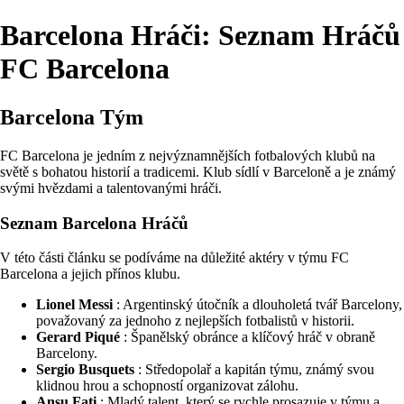
Barcelona Hráči: Seznam Hráčů
FC Barcelona
Barcelona Tým
FC Barcelona je jedním z nejvýznamnějších fotbalových klubů na
světě s bohatou historií a tradicemi. Klub sídlí v Barceloně a je známý
svými hvězdami a talentovanými hráči.
Seznam Barcelona Hráčů
V této části článku se podíváme na důležité aktéry v týmu FC
Barcelona a jejich přínos klubu.
Lionel Messi
: Argentinský útočník a dlouholetá tvář Barcelony,
považovaný za jednoho z nejlepších fotbalistů v historii.
Gerard Piqué
: Španělský obránce a klíčový hráč v obraně
Barcelony.
Sergio Busquets
: Středopolař a kapitán týmu, známý svou
klidnou hrou a schopností organizovat zálohu.
Ansu Fati
: Mladý talent, který se rychle prosazuje v týmu a