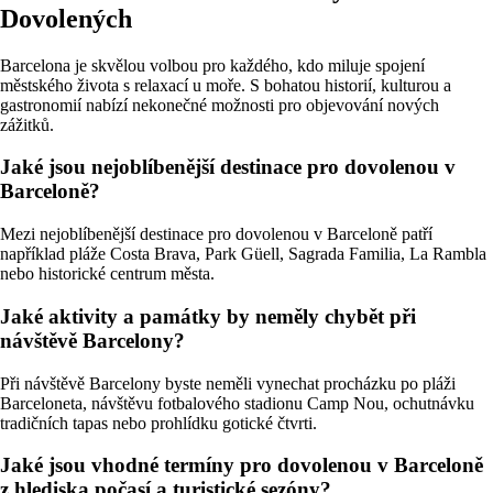
Dovolených
Barcelona je skvělou volbou pro každého, kdo miluje spojení
městského života s relaxací u moře. S bohatou historií, kulturou a
gastronomií nabízí nekonečné možnosti pro objevování nových
zážitků.
Jaké jsou nejoblíbenější destinace pro dovolenou v
Barceloně?
Mezi nejoblíbenější destinace pro dovolenou v Barceloně patří
například pláže Costa Brava, Park Güell, Sagrada Familia, La Rambla
nebo historické centrum města.
Jaké aktivity a památky by neměly chybět při
návštěvě Barcelony?
Při návštěvě Barcelony byste neměli vynechat procházku po pláži
Barceloneta, návštěvu fotbalového stadionu Camp Nou, ochutnávku
tradičních tapas nebo prohlídku gotické čtvrti.
Jaké jsou vhodné termíny pro dovolenou v Barceloně
z hlediska počasí a turistické sezóny?