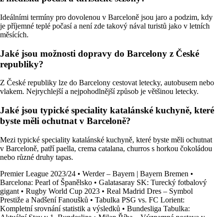
Ideálními termíny pro dovolenou v Barceloně jsou jaro a podzim, kdy
je příjemné teplé počasí a není zde takový nával turistů jako v letních
měsících.
Jaké jsou možnosti dopravy do Barcelony z České
republiky?
Z České republiky lze do Barcelony cestovat letecky, autobusem nebo
vlakem. Nejrychlejší a nejpohodlnější způsob je většinou letecky.
Jaké jsou typické speciality katalánské kuchyně, které
byste měli ochutnat v Barceloně?
Mezi typické speciality katalánské kuchyně, které byste měli ochutnat
v Barceloně, patří paella, crema catalana, churros s horkou čokoládou
nebo různé druhy tapas.
Premier League 2023/24
•
Werder – Bayern | Bayern Bremen
•
Barcelona: Pearl of Španělsko
•
Galatasaray SK: Turecký fotbalový
gigant
•
Rugby World Cup 2023
•
Real Madrid Dres – Symbol
Prestiže a Nadšení Fanoušků
•
Tabulka PSG vs. FC Lorient:
Kompletní srovnání statistik a výsledků
•
Bundesliga Tabulka: