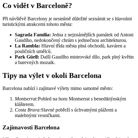
Co vidět v Barceloně?
Při návštěvě Barcelony je nesmírně důležité seznámit se s hlavními
turistickými atrakcemi tohoto města:
Sagrada Família:
Jedna z nejznámějších památek od Antoni
Gaudího, nedokončený chrám s jedinečnou architekturou.
La Rambla:
Hlavní třída města plná obchodů, kaváren a
pouličních umělců.
Park Güell:
Další Gaudího mistrovské dílo, park plný květin
a barevných mozaik.
Tipy na výlet v okolí Barcelona
Barcelona nabízí i zajímavé výlety mimo samotné město:
Montserrat:
Pohled na horu Montserrat s benediktýnským
klášterem.
Costa Brava:
Slavné pobřeží s úchvatnými plážemi a
malebnými vesničkami.
Zajímavosti Barcelona