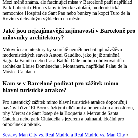
Mezi méně známá, ale fascinující místa v Barceloně patří například
Park Laberint dHorta s labyrintem ke zdolání, modernistická
nemocnice Hospital de Sant Pau nebo bunkry na kopci Turo de la
Rovira s úchvatným výhledem na město.
Jaké jsou nejzajímavější zajímavosti v Barceloně pro
milovníky architektury?
Milovníci architektury by si určitě neměli nechat ujít návštěvu
modernistických staveb Antoni Gaudího, jako je již zmíněná
Sagrada Familia nebo Casa Batlló. Dále mohou obdivovat díla
architekta Lluise Domènecha i Montanera, například Palau de la
Música Catalana.
Kam se v Barceloně podívat pro zážitek mimo
hlavní turistické atrakce?
Pro autentický zážitek mimo hlavní turistické atrakce doporučuji
navštívit čtvrť El Born s úzkými uličkami a bohémskou atmosférou,
trhy Mercat de Sant Josep de la Boqueria a Mercat de Santa
Caterina nebo park Ciutadella s jezerem a palmami, ideální pro
odpočinek a piknik.
Sestavy Man City vs. Real Madrid a Real Madrid vs. Man City
•