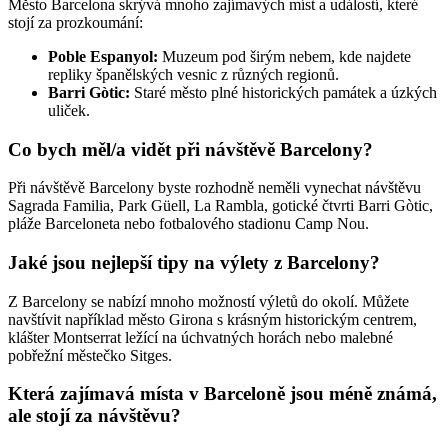
Město Barcelona skrývá mnoho zajímavých míst a událostí, které
stojí za prozkoumání:
Poble Espanyol:
Muzeum pod širým nebem, kde najdete
repliky španělských vesnic z různých regionů.
Barri Gòtic:
Staré město plné historických památek a úzkých
uliček.
Co bych měl/a vidět při návštěvě Barcelony?
Při návštěvě Barcelony byste rozhodně neměli vynechat návštěvu
Sagrada Familia, Park Güell, La Rambla, gotické čtvrti Barri Gòtic,
pláže Barceloneta nebo fotbalového stadionu Camp Nou.
Jaké jsou nejlepší tipy na výlety z Barcelony?
Z Barcelony se nabízí mnoho možností výletů do okolí. Můžete
navštívit například město Girona s krásným historickým centrem,
klášter Montserrat ležící na úchvatných horách nebo malebné
pobřežní městečko Sitges.
Která zajímavá místa v Barceloně jsou méně známá,
ale stojí za návštěvu?