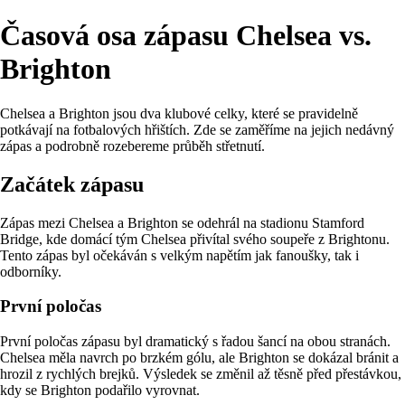
Časová osa zápasu Chelsea vs.
Brighton
Chelsea a Brighton jsou dva klubové celky, které se pravidelně
potkávají na fotbalových hřištích. Zde se zaměříme na jejich nedávný
zápas a podrobně rozebereme průběh střetnutí.
Začátek zápasu
Zápas mezi Chelsea a Brighton se odehrál na stadionu Stamford
Bridge, kde domácí tým Chelsea přivítal svého soupeře z Brightonu.
Tento zápas byl očekáván s velkým napětím jak fanoušky, tak i
odborníky.
První poločas
První poločas zápasu byl dramatický s řadou šancí na obou stranách.
Chelsea měla navrch po brzkém gólu, ale Brighton se dokázal bránit a
hrozil z rychlých brejků. Výsledek se změnil až těsně před přestávkou,
kdy se Brighton podařilo vyrovnat.