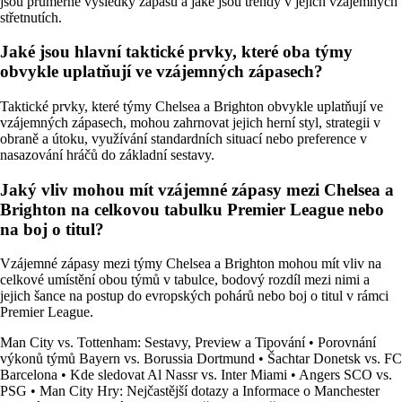
jsou průměrné výsledky zápasů a jaké jsou trendy v jejich vzájemných
střetnutích.
Jaké jsou hlavní taktické prvky, které oba týmy
obvykle uplatňují ve vzájemných zápasech?
Taktické prvky, které týmy Chelsea a Brighton obvykle uplatňují ve
vzájemných zápasech, mohou zahrnovat jejich herní styl, strategii v
obraně a útoku, využívání standardních situací nebo preference v
nasazování hráčů do základní sestavy.
Jaký vliv mohou mít vzájemné zápasy mezi Chelsea a
Brighton na celkovou tabulku Premier League nebo
na boj o titul?
Vzájemné zápasy mezi týmy Chelsea a Brighton mohou mít vliv na
celkové umístění obou týmů v tabulce, bodový rozdíl mezi nimi a
jejich šance na postup do evropských pohárů nebo boj o titul v rámci
Premier League.
Man City vs. Tottenham: Sestavy, Preview a Tipování
•
Porovnání
výkonů týmů Bayern vs. Borussia Dortmund
•
Šachtar Donetsk vs. FC
Barcelona
•
Kde sledovat Al Nassr vs. Inter Miami
•
Angers SCO vs.
PSG
•
Man City Hry: Nejčastější dotazy a Informace o Manchester