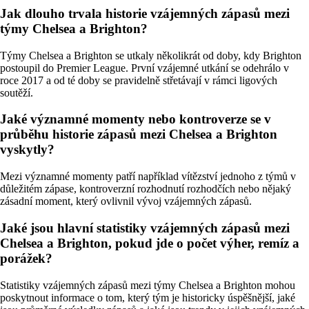
Jak dlouho trvala historie vzájemných zápasů mezi
týmy Chelsea a Brighton?
Týmy Chelsea a Brighton se utkaly několikrát od doby, kdy Brighton
postoupil do Premier League. První vzájemné utkání se odehrálo v
roce 2017 a od té doby se pravidelně střetávají v rámci ligových
soutěží.
Jaké významné momenty nebo kontroverze se v
průběhu historie zápasů mezi Chelsea a Brighton
vyskytly?
Mezi významné momenty patří například vítězství jednoho z týmů v
důležitém zápase, kontroverzní rozhodnutí rozhodčích nebo nějaký
zásadní moment, který ovlivnil vývoj vzájemných zápasů.
Jaké jsou hlavní statistiky vzájemných zápasů mezi
Chelsea a Brighton, pokud jde o počet výher, remíz a
porážek?
Statistiky vzájemných zápasů mezi týmy Chelsea a Brighton mohou
poskytnout informace o tom, který tým je historicky úspěšnější, jaké