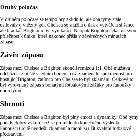
Druhý poločas
V druhém poločase se tempo hry zklidnilo, ale oba týmy stále
usilovaly o vítězný gól. Chelsea se snažila o tlak a vytvářela si šance,
ale brankář Brightonu byl vynikající. Naopak Brighton čekal na svou
příležitost k úniku, která nakonec přišla v závěrečných minutách
zápasu.
Závěr zápasu
Zápas mezi Chelsea a Brighton skončil remízou 1:1. Obě mužstva
odcházela z hřiště s jedním bodem, což znamenalo spokojenost pro
hostující Brighton, zatímco pro Chelsea to byl zklamání. Celkově to
byl vyrovnaný zápas s bohatými fotbalovými zážitky pro fanoušky
obou týmů.
Shrnutí
Zápas mezi Chelsea a Brighton byl plný emocí a dynamiky. Obě týmy
podaly dobrý výkon, což se promítlo do konečného výsledku.
Fanoušci určitě neodešli zklamaní a mohli si užít kvalitní fotbalové
představení.