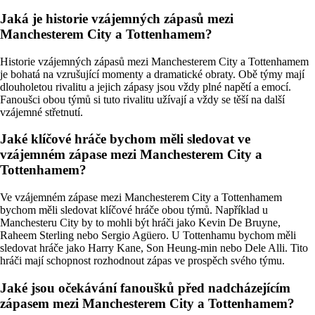
Jaká je historie vzájemných zápasů mezi
Manchesterem City a Tottenhamem?
Historie vzájemných zápasů mezi Manchesterem City a Tottenhamem
je bohatá na vzrušující momenty a dramatické obraty. Obě týmy mají
dlouholetou rivalitu a jejich zápasy jsou vždy plné napětí a emocí.
Fanoušci obou týmů si tuto rivalitu užívají a vždy se těší na další
vzájemné střetnutí.
Jaké klíčové hráče bychom měli sledovat ve
vzájemném zápase mezi Manchesterem City a
Tottenhamem?
Ve vzájemném zápase mezi Manchesterem City a Tottenhamem
bychom měli sledovat klíčové hráče obou týmů. Například u
Manchesteru City by to mohli být hráči jako Kevin De Bruyne,
Raheem Sterling nebo Sergio Agüero. U Tottenhamu bychom měli
sledovat hráče jako Harry Kane, Son Heung-min nebo Dele Alli. Tito
hráči mají schopnost rozhodnout zápas ve prospěch svého týmu.
Jaké jsou očekávání fanoušků před nadcházejícím
zápasem mezi Manchesterem City a Tottenhamem?