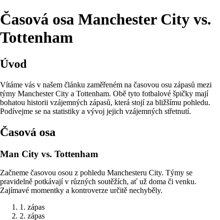
Časová osa Manchester City vs.
Tottenham
Úvod
Vítáme vás v našem článku zaměřeném na časovou osu zápasů mezi
týmy Manchester City a Tottenham. Obě tyto fotbalové špičky mají
bohatou historii vzájemných zápasů, která stojí za bližšímu pohledu.
Podívejme se na statistiky a vývoj jejich vzájemných střetnutí.
Časová osa
Man City vs. Tottenham
Začneme časovou osou z pohledu Manchesteru City. Týmy se
pravidelně potkávají v různých soutěžích, ať už doma či venku.
Zajímavé momentky a kontroverze určitě nechyběly.
1. zápas
2. zápas