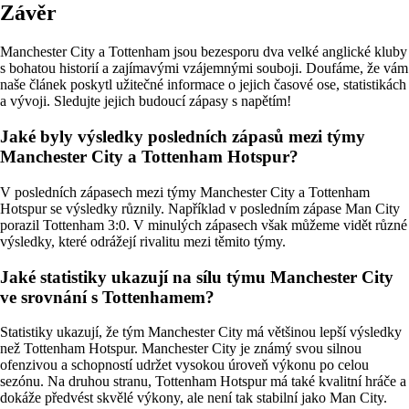
Závěr
Manchester City a Tottenham jsou bezesporu dva velké anglické kluby
s bohatou historií a zajímavými vzájemnými souboji. Doufáme, že vám
naše článek poskytl užitečné informace o jejich časové ose, statistikách
a vývoji. Sledujte jejich budoucí zápasy s napětím!
Jaké byly výsledky posledních zápasů mezi týmy
Manchester City a Tottenham Hotspur?
V posledních zápasech mezi týmy Manchester City a Tottenham
Hotspur se výsledky různily. Například v posledním zápase Man City
porazil Tottenham 3:0. V minulých zápasech však můžeme vidět různé
výsledky, které odrážejí rivalitu mezi těmito týmy.
Jaké statistiky ukazují na sílu týmu Manchester City
ve srovnání s Tottenhamem?
Statistiky ukazují, že tým Manchester City má většinou lepší výsledky
než Tottenham Hotspur. Manchester City je známý svou silnou
ofenzivou a schopností udržet vysokou úroveň výkonu po celou
sezónu. Na druhou stranu, Tottenham Hotspur má také kvalitní hráče a
dokáže předvést skvělé výkony, ale není tak stabilní jako Man City.