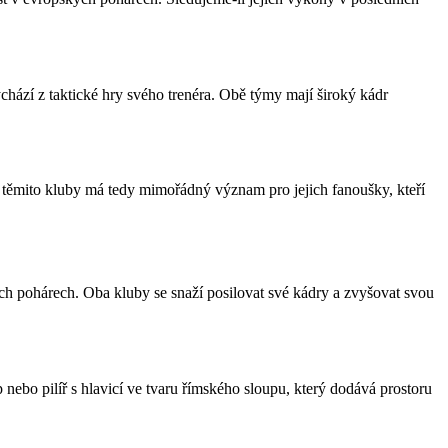
hází z taktické hry svého trenéra. Obě týmy mají široký kádr
 těmito kluby má tedy mimořádný význam pro jejich fanoušky, kteří
ích pohárech. Oba kluby se snaží posilovat své kádry a zvyšovat svou
 nebo pilíř s hlavicí ve tvaru římského sloupu, který dodává prostoru