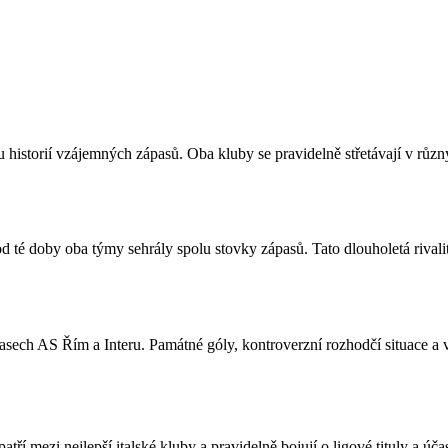
u historií vzájemných zápasů. Oba kluby se pravidelně střetávají v různ
d té doby oba týmy sehrály spolu stovky zápasů. Tato dlouholetá rivalit
 AS Řím a Interu. Památné góly, kontroverzní rozhodčí situace a váš
tří mezi nejlepší italské kluby a pravidelně bojují o ligové tituly a ú