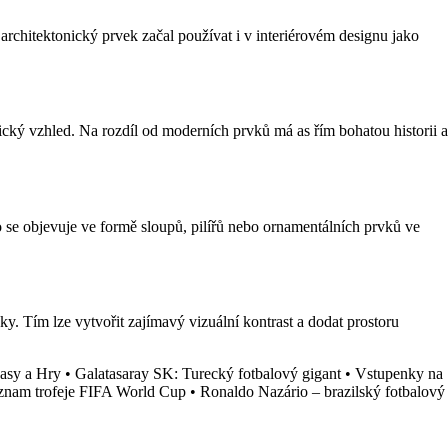
architektonický prvek začal používat i v interiérovém designu jako
rický vzhled. Na rozdíl od moderních prvků má as řím bohatou historii a
o se objevuje ve formě sloupů, pilířů nebo ornamentálních prvků ve
. Tím lze vytvořit zajímavý vizuální kontrast a dodat prostoru
asy a Hry
•
Galatasaray SK: Turecký fotbalový gigant
•
Vstupenky na
ýznam trofeje FIFA World Cup
•
Ronaldo Nazário – brazilský fotbalový