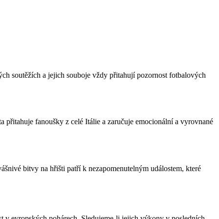
ých soutěžích a jejich souboje vždy přitahují pozornost fotbalových
a přitahuje fanoušky z celé Itálie a zaručuje emocionální a vyrovnané
nivé bitvy na hřišti patří k nezapomenutelným událostem, které
čast v evropských pohárech. Sledujeme-li jejich výkony v posledních