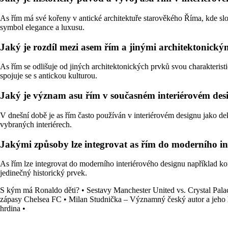
As řím má své kořeny v antické architektuře starověkého Říma, kde slo
symbol elegance a luxusu.
Jaký je rozdíl mezi asem řím a jinými architektonický
As řím se odlišuje od jiných architektonických prvků svou charakterist
spojuje se s antickou kulturou.
Jaký je význam asu řím v současném interiérovém desi
V dnešní době je as řím často používán v interiérovém designu jako dek
vybraných interiérech.
Jakými způsoby lze integrovat as řím do moderního int
As řím lze integrovat do moderního interiérového designu například k
jedinečný historický prvek.
S kým má Ronaldo děti?
•
Sestavy Manchester United vs. Crystal Pala
zápasy Chelsea FC
•
Milan Studnička – Významný český autor a jeho
hrdina
•