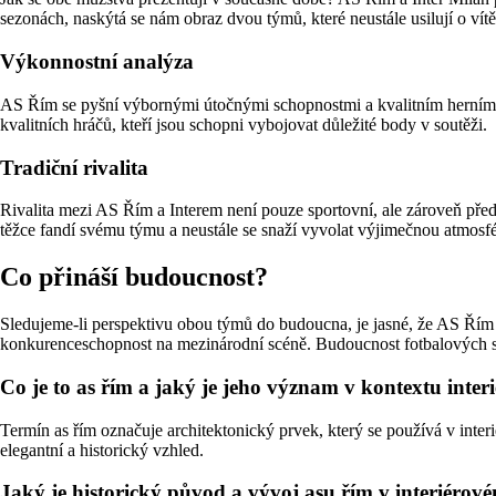
sezonách, naskýtá se nám obraz dvou týmů, které neustále usilují o vítě
Výkonnostní analýza
AS Řím se pyšní výbornými útočnými schopnostmi a kvalitním herním pr
kvalitních hráčů, kteří jsou schopni vybojovat důležité body v soutěži.
Tradiční rivalita
Rivalita mezi AS Řím a Interem není pouze sportovní, ale zároveň př
těžce fandí svému týmu a neustále se snaží vyvolat výjimečnou atmosfé
Co přináší budoucnost?
Sledujeme-li perspektivu obou týmů do budoucna, je jasné, že AS Řím a
konkurenceschopnost na mezinárodní scéně. Budoucnost fotbalových so
Co je to as řím a jaký je jeho význam v kontextu inte
Termín as řím označuje architektonický prvek, který se používá v interi
elegantní a historický vzhled.
Jaký je historický původ a vývoj asu řím v interiérov