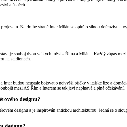
zství a úspěch.
ojevem. Na druhé straně Inter Milán se opírá o silnou defenzivu a vyc
edstavuje souboj dvou velkých měst – Říma a Milána. Každý zápas mezi
ru na stadionech.
 Inter budou neustále bojovat o nejvyšší příčky v italské lize a domác
ubojů mezi AS Řím a Interem se tak jeví napínavá a plná očekávání.
riérového designu?
érovém designu a je inspirován antickou architekturou. Jedná se o sloup
ém designu?