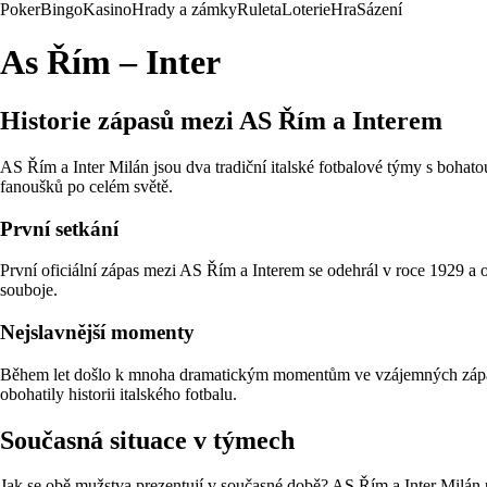
Poker
Bingo
Kasino
Hrady a zámky
Ruleta
Loterie
Hra
Sázení
As Řím – Inter
Historie zápasů mezi AS Řím a Interem
AS Řím a Inter Milán jsou dva tradiční italské fotbalové týmy s bohato
fanoušků po celém světě.
První setkání
První oficiální zápas mezi AS Řím a Interem se odehrál v roce 1929 a o
souboje.
Nejslavnější momenty
Během let došlo k mnoha dramatickým momentům ve vzájemných zápasech
obohatily historii italského fotbalu.
Současná situace v týmech
Jak se obě mužstva prezentují v současné době? AS Řím a Inter Milán pa