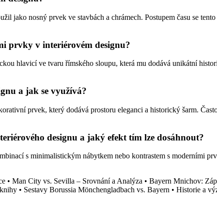
užil jako nosný prvek ve stavbách a chrámech. Postupem času se tento 
mi prvky v interiérovém designu?
ickou hlavicí ve tvaru římského sloupu, která mu dodává unikátní histo
gnu a jak se využívá?
orativní prvek, který dodává prostoru eleganci a historický šarm. Čast
eriérového designu a jaký efekt tím lze dosáhnout?
ombinací s minimalistickým nábytkem nebo kontrastem s moderními prvky
ce
•
Man City vs. Sevilla – Srovnání a Analýza
•
Bayern Mnichov: Záp
 knihy
•
Sestavy Borussia Mönchengladbach vs. Bayern
•
Historie a v