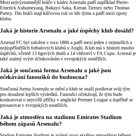
Mezi nejvýznamnější hráče v kádru Arsenalu patří například Pierre-
Emerick Aubameyang, Bukayo Saka, Kieran Tierney nebo Thomas
Partey. Tito hráči mají klíčovou roli ve hře týmu a patří mezi opory
klubu.
Jaká je historie Arsenalu a jaké úspěchy klub dosáhl?
Arsenal FC byl založen v roce 1886 a patří mezi jeden z nejstarších a
nejúspěšnějších fotbalových klubů v Anglii. Klub má v historii mnoho
úspěchů, včetně 13 ligových titulů a 14 vítězství v FA Cupu. Arsenal je
také známý svým účinkováním v evropských soutěžích.
Jaká je současná forma Arsenalu a jaké jsou
očekávání fanoušků do budoucna?
Současná forma Arsenalu se mění a klub se snaží posilovat svůj tým
pro dosažení lepších výsledků. Fanoušci očekávají, že tým bude
konkurovat o nejvyšší příčky v anglické Premier League a úspěšně se
prosazovat v evropských soutěžích.
Jaká je atmosféra na stadionu Emirates Stadium
během zápasů Arsenalu?
Stadion Emirates Stadium je známý svou skvělou atmosférou během