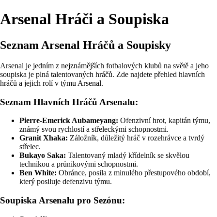
Arsenal Hráči a Soupiska
Seznam Arsenal Hráčů a Soupisky
Arsenal je jedním z nejznámějších fotbalových klubů na světě a jeho
soupiska je plná talentovaných hráčů. Zde najdete přehled hlavních
hráčů a jejich rolí v týmu Arsenal.
Seznam Hlavních Hráčů Arsenalu:
Pierre-Emerick Aubameyang:
Ofenzivní hrot, kapitán týmu,
známý svou rychlostí a střeleckými schopnostmi.
Granit Xhaka:
Záložník, důležitý hráč v rozehrávce a tvrdý
střelec.
Bukayo Saka:
Talentovaný mladý křídelník se skvělou
technikou a průnikovými schopnostmi.
Ben White:
Obránce, posila z minulého přestupového období,
který posiluje defenzivu týmu.
Soupiska Arsenalu pro Sezónu: