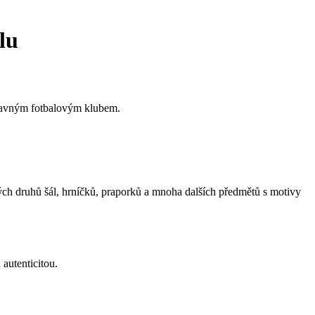
lu
slavným fotbalovým klubem.
ných druhů šál, hrníčků, praporků a mnoha dalších předmětů s motivy
 autenticitou.