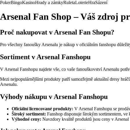
Poker
Bingo
Kasino
Hrady a zámky
Ruleta
Loterie
Hra
Sázení
Arsenal Fan Shop – Váš zdroj pr
Proč nakupovat v Arsenal Fan Shopu?
Pro všechny fanoušky Arsenalu je nákup v oficiálním fanshopu důležit
Sortiment v Arsenal Fanshopu
V Arsenal Fanshopu najdete vše, co vaše fanouškovství Arsenalu potřeb
Mezi nejpopulárnějšími produkty patří samozřejmě aktuální dresy hráčů
Arsenalu.
Výhody nákupu v Arsenal Fanshopu
Oficiální licencované produkty:
V Arsenal Fanshopu se prodávají
Široký sortiment:
Fanshop disponuje širokým sortimentem, ve k
Výhodné ceny:
Navzdory kvalitě produktů jsou ceny v Arsenal 