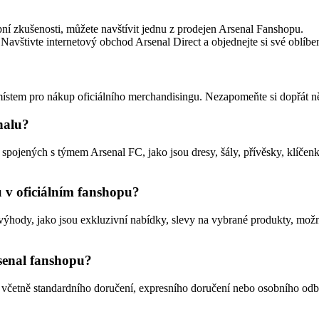
í zkušenosti, můžete navštívit jednu z prodejen Arsenal Fanshopu.
Navštivte internetový obchod Arsenal Direct a objednejte si své oblíb
ístem pro nákup oficiálního merchandisingu. Nezapomeňte si dopřát ně
nalu?
spojených s týmem Arsenal FC, jako jsou dresy, šály, přívěsky, klíčenk
 v oficiálním fanshopu?
hody, jako jsou exkluzivní nabídky, slevy na vybrané produkty, možnos
senal fanshopu?
včetně standardního doručení, expresního doručení nebo osobního odbě