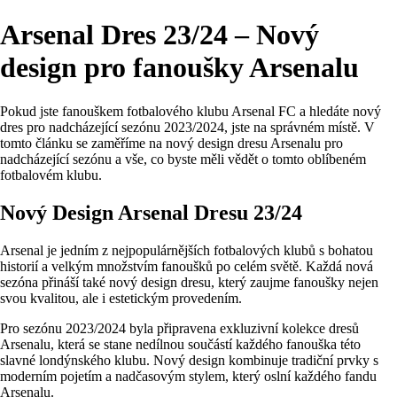
Arsenal Dres 23/24 – Nový
design pro fanoušky Arsenalu
Pokud jste fanouškem fotbalového klubu Arsenal FC a hledáte nový
dres pro nadcházející sezónu 2023/2024, jste na správném místě. V
tomto článku se zaměříme na nový design dresu Arsenalu pro
nadcházející sezónu a vše, co byste měli vědět o tomto oblíbeném
fotbalovém klubu.
Nový Design Arsenal Dresu 23/24
Arsenal je jedním z nejpopulárnějších fotbalových klubů s bohatou
historií a velkým množstvím fanoušků po celém světě. Každá nová
sezóna přináší také nový design dresu, který zaujme fanoušky nejen
svou kvalitou, ale i estetickým provedením.
Pro sezónu 2023/2024 byla připravena exkluzivní kolekce dresů
Arsenalu, která se stane nedílnou součástí každého fanouška této
slavné londýnského klubu. Nový design kombinuje tradiční prvky s
moderním pojetím a nadčasovým stylem, který oslní každého fandu
Arsenalu.