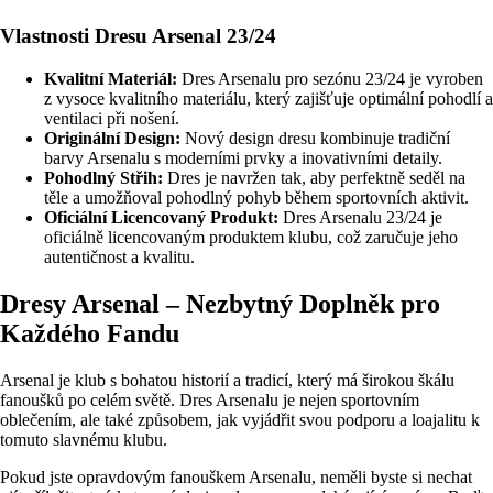
Vlastnosti Dresu Arsenal 23/24
Kvalitní Materiál:
Dres Arsenalu pro sezónu 23/24 je vyroben
z vysoce kvalitního materiálu, který zajišťuje optimální pohodlí a
ventilaci při nošení.
Originální Design:
Nový design dresu kombinuje tradiční
barvy Arsenalu s moderními prvky a inovativními detaily.
Pohodlný Střih:
Dres je navržen tak, aby perfektně seděl na
těle a umožňoval pohodlný pohyb během sportovních aktivit.
Oficiální Licencovaný Produkt:
Dres Arsenalu 23/24 je
oficiálně licencovaným produktem klubu, což zaručuje jeho
autentičnost a kvalitu.
Dresy Arsenal – Nezbytný Doplněk pro
Každého Fandu
Arsenal je klub s bohatou historií a tradicí, který má širokou škálu
fanoušků po celém světě. Dres Arsenalu je nejen sportovním
oblečením, ale také způsobem, jak vyjádřit svou podporu a loajalitu k
tomuto slavnému klubu.
Pokud jste opravdovým fanouškem Arsenalu, neměli byste si nechat