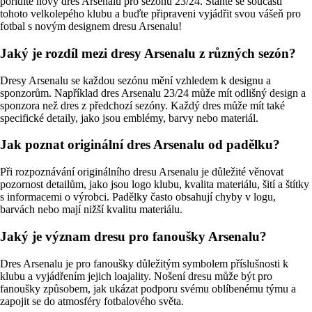
pořídíte nový dres Arsenalu pro sezónu 23/24. Staňte se součástí
tohoto velkolepého klubu a buďte připraveni vyjádřit svou vášeň pro
fotbal s novým designem dresu Arsenalu!
Jaký je rozdíl mezi dresy Arsenalu z různých sezón?
Dresy Arsenalu se každou sezónu mění vzhledem k designu a
sponzorům. Například dres Arsenalu 23/24 může mít odlišný design a
sponzora než dres z předchozí sezóny. Každý dres může mít také
specifické detaily, jako jsou emblémy, barvy nebo materiál.
Jak poznat originální dres Arsenalu od padělku?
Při rozpoznávání originálního dresu Arsenalu je důležité věnovat
pozornost detailům, jako jsou logo klubu, kvalita materiálu, šití a štítky
s informacemi o výrobci. Padělky často obsahují chyby v logu,
barvách nebo mají nižší kvalitu materiálu.
Jaký je význam dresu pro fanoušky Arsenalu?
Dres Arsenalu je pro fanoušky důležitým symbolem příslušnosti k
klubu a vyjádřením jejich loajality. Nošení dresu může být pro
fanoušky způsobem, jak ukázat podporu svému oblíbenému týmu a
zapojit se do atmosféry fotbalového světa.