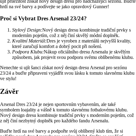
ujít příležitost získat nový design dresu pro nadcházející sezónu. Buďte
hrdí na své barvy a podívejte se jako opravdový Gunner!
Proč si Vybrat Dres Arsenal 23/24?
Stylový Design:
Nový design dresu kombinuje tradiční prvky s
moderním pojetím, což z něj činí skvělý módní doplněk.
Kvalitní Materiál:
Dres je vyroben z materiálů nejvyšší kvality,
které zaručují komfort a dobrý pocit při nošení.
Podpora Klubu:
Nákup oficiálního dresu Arsenalu je skvělým
způsobem, jak projevit svou podporu svému oblíbenému klubu.
Nenechte si ujít šanci získat nový design dresu Arsenal pro sezónu
23/24 a buďte připraveni vyjádřit svou lásku k tomuto slavnému klubu
ve stylu!
Závěr
Arsenal Dres 23/24 je nejen sportovním vybavením, ale také
symbolem loajality a vášně k tomuto slavnému fotbalovému klubu.
Nový design dresu kombinuje tradiční prvky s moderním pojetím, což
z něj činí nezbytný doplněk pro každého fandu Arsenalu.
Buďte hrdí na své barvy a podpořte svůj oblíbený klub tím, že si