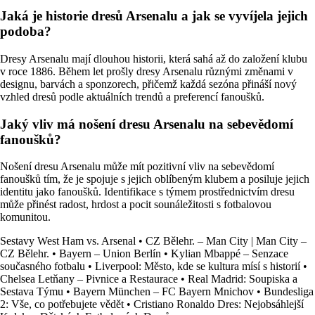
Jaká je historie dresů Arsenalu a jak se vyvíjela jejich
podoba?
Dresy Arsenalu mají dlouhou historii, která sahá až do založení klubu
v roce 1886. Během let prošly dresy Arsenalu různými změnami v
designu, barvách a sponzorech, přičemž každá sezóna přináší nový
vzhled dresů podle aktuálních trendů a preferencí fanoušků.
Jaký vliv má nošení dresu Arsenalu na sebevědomí
fanoušků?
Nošení dresu Arsenalu může mít pozitivní vliv na sebevědomí
fanoušků tím, že je spojuje s jejich oblíbeným klubem a posiluje jejich
identitu jako fanoušků. Identifikace s týmem prostřednictvím dresu
může přinést radost, hrdost a pocit sounáležitosti s fotbalovou
komunitou.
Sestavy West Ham vs. Arsenal
•
CZ Bělehr. – Man City | Man City –
CZ Bělehr.
•
Bayern – Union Berlín
•
Kylian Mbappé – Senzace
současného fotbalu
•
Liverpool: Město, kde se kultura mísí s historií
•
Chelsea Letňany – Pivnice a Restaurace
•
Real Madrid: Soupiska a
Sestava Týmu
•
Bayern München – FC Bayern Mnichov
•
Bundesliga
2: Vše, co potřebujete vědět
•
Cristiano Ronaldo Dres: Nejobsáhlejší