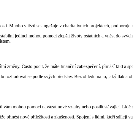
lečnosti. Mnoho vítězů se angažuje v charitativních projektech, podporuj
abilní jedinci mohou pomoci zlepšit životy ostatních a vnést do svých
ístem.
lní změny. Často pocit, že máte finanční zabezpečení, přináší klid a sp
 rozhodovat se podle svých představ. Bez ohledu na to, jaký tlak a obav
i vám mohou pomoci navázat nové vztahy nebo posílit stávající. Lidé se
e přinést nové příležitosti a zkušenosti. Spojení s lidmi, kteří sdílejí 