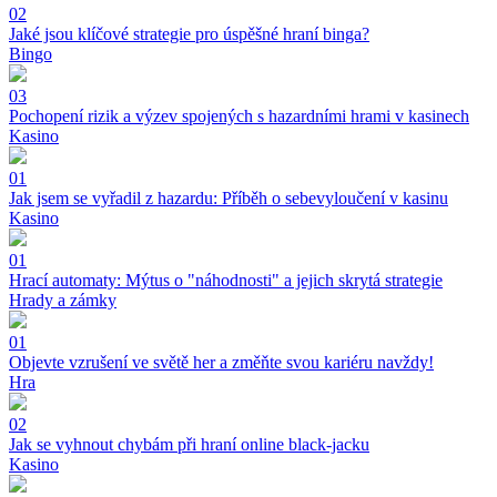
02
Jaké jsou klíčové strategie pro úspěšné hraní binga?
Bingo
03
Pochopení rizik a výzev spojených s hazardními hrami v kasinech
Kasino
01
Jak jsem se vyřadil z hazardu: Příběh o sebevyloučení v kasinu
Kasino
01
Hrací automaty: Mýtus o "náhodnosti" a jejich skrytá strategie
Hrady a zámky
01
Objevte vzrušení ve světě her a změňte svou kariéru navždy!
Hra
02
Jak se vyhnout chybám při hraní online black-jacku
Kasino