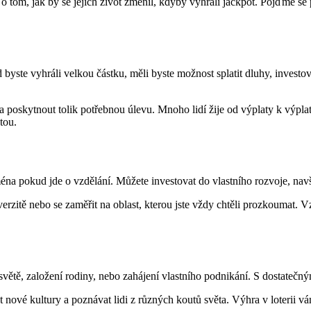
o tom, jak by se jejich život změnil, kdyby vyhráli jackpot. Pojďme se
byste vyhráli velkou částku, měli byste možnost splatit dluhy, investov
a poskytnout tolik potřebnou úlevu. Mnoho lidí žije od výplaty k výpla
tou.
jména pokud jde o vzdělání. Můžete investovat do vlastního rozvoje, na
verzitě nebo se zaměřit na oblast, kterou jste vždy chtěli prozkoumat
o světě, založení rodiny, nebo zahájení vlastního podnikání. S dostatečn
vat nové kultury a poznávat lidi z různých koutů světa. Výhra v loterii