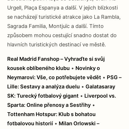
Urgell, Plaça Espanya a další. V jejich blízkosti
se nacházejí turistické atrakce jako La Rambla,
Sagrada Familia, Montjuïc a další. Tímto
způsobem mohou cestující snadno dostat do
hlavních turistických destinací ve městě.
Real Madrid Fanshop – Vyhraďte si svůj
kousek oblíbeného klubu
•
Novinky o
Neymarovi: Vše, co potřebujete vědět
•
PSG –
Lille: Sestavy a analýza duelu
•
Galatasaray
SK: Turecký fotbalový gigant
•
Liverpool vs.
Sparta: Online přenosy a Sestřihy
•
Tottenham Hotspur: Klub s bohatou
fotbalovou historií
•
Milan Orlowski –