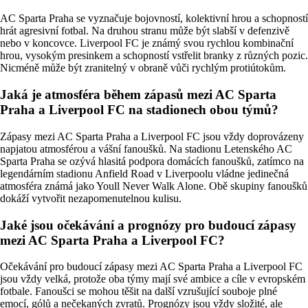
AC Sparta Praha se vyznačuje bojovností, kolektivní hrou a schopností
hrát agresivní fotbal. Na druhou stranu může být slabší v defenzivě
nebo v koncovce. Liverpool FC je známý svou rychlou kombinační
hrou, vysokým presinkem a schopností vstřelit branky z různých pozic.
Nicméně může být zranitelný v obraně vůči rychlým protiútokům.
Jaká je atmosféra během zápasů mezi AC Sparta
Praha a Liverpool FC na stadionech obou týmů?
Zápasy mezi AC Sparta Praha a Liverpool FC jsou vždy doprovázeny
napjatou atmosférou a vášní fanoušků. Na stadionu Letenského AC
Sparta Praha se ozývá hlasitá podpora domácích fanoušků, zatímco na
legendárním stadionu Anfield Road v Liverpoolu vládne jedinečná
atmosféra známá jako Youll Never Walk Alone. Obě skupiny fanoušků
dokáží vytvořit nezapomenutelnou kulisu.
Jaké jsou očekávání a prognózy pro budoucí zápasy
mezi AC Sparta Praha a Liverpool FC?
Očekávání pro budoucí zápasy mezi AC Sparta Praha a Liverpool FC
jsou vždy velká, protože oba týmy mají své ambice a cíle v evropském
fotbale. Fanoušci se mohou těšit na další vzrušující souboje plné
emocí, gólů a nečekaných zvratů. Prognózy jsou vždy složité, ale