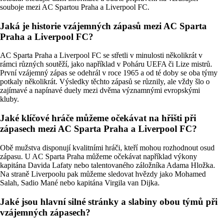
souboje mezi AC Spartou Praha a Liverpool FC.
Jaká je historie vzájemných zápasů mezi AC Sparta
Praha a Liverpool FC?
AC Sparta Praha a Liverpool FC se střetli v minulosti několikrát v
rámci různých soutěží, jako například v Poháru UEFA či Lize mistrů.
První vzájemný zápas se odehrál v roce 1965 a od té doby se oba týmy
potkaly několikrát. Výsledky těchto zápasů se různily, ale vždy šlo o
zajímavé a napínavé duely mezi dvěma významnými evropskými
kluby.
Jaké klíčové hráče můžeme očekávat na hřišti při
zápasech mezi AC Sparta Praha a Liverpool FC?
Obě mužstva disponují kvalitními hráči, kteří mohou rozhodnout osud
zápasu. U AC Sparta Praha můžeme očekávat například výkony
kapitána Davida Lafaty nebo talentovaného záložníka Adama Hložka.
Na straně Liverpoolu pak můžeme sledovat hvězdy jako Mohamed
Salah, Sadio Mané nebo kapitána Virgila van Dijka.
Jaké jsou hlavní silné stránky a slabiny obou týmů při
vzájemných zápasech?