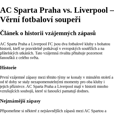
AC Sparta Praha vs. Liverpool –
Věrní fotbaloví soupeři
Článek o historii vzájemných zápasů
AC Sparta Praha a Liverpool FC jsou dva fotbalové kluby s bohatou
historií, kteří se pravidelně potkávají v evropských soutěžích a na
přátelských utkáních. Tato vzájemná rivalita přitahuje pozornost
fanoušků z celého světa.
Historie
První vzájemné zápasy mezi těmito týmy se konaly v minulém století a
od té doby se staly nezapomenutelnými momenty pro oba kluby i
jejich příznivce. AC Sparta Praha a Liverpool mají v historii mnoho
vzrušujících soubojů, které si fanoušci pamatují dodnes.
Nejznámější zápasy
Připomeňme si některé z nejslavnějších zápasů mezi AC Spartou a