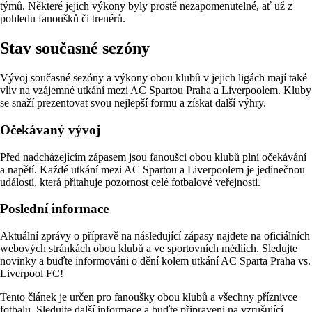
týmů. Některé jejich výkony byly prostě nezapomenutelné, ať už z
pohledu fanoušků či trenérů.
Stav současné sezóny
Vývoj současné sezóny a výkony obou klubů v jejich ligách mají také
vliv na vzájemné utkání mezi AC Spartou Praha a Liverpoolem. Kluby
se snaží prezentovat svou nejlepší formu a získat další výhry.
Očekávaný vývoj
Před nadcházejícím zápasem jsou fanoušci obou klubů plní očekávání
a napětí. Každé utkání mezi AC Spartou a Liverpoolem je jedinečnou
událostí, která přitahuje pozornost celé fotbalové veřejnosti.
Poslední informace
Aktuální zprávy o přípravě na následující zápasy najdete na oficiálních
webových stránkách obou klubů a ve sportovních médiích. Sledujte
novinky a buďte informováni o dění kolem utkání AC Sparta Praha vs.
Liverpool FC!
Tento článek je určen pro fanoušky obou klubů a všechny příznivce
fotbalu. Sledujte další informace a buďte připraveni na vzrušující