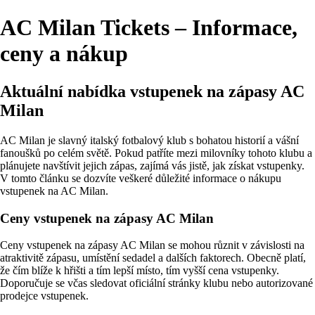
AC Milan Tickets – Informace,
ceny a nákup
Aktuální nabídka vstupenek na zápasy AC
Milan
AC Milan je slavný italský fotbalový klub s bohatou historií a vášní
fanoušků po celém světě. Pokud patříte mezi milovníky tohoto klubu a
plánujete navštívit jejich zápas, zajímá vás jistě, jak získat vstupenky.
V tomto článku se dozvíte veškeré důležité informace o nákupu
vstupenek na AC Milan.
Ceny vstupenek na zápasy AC Milan
Ceny vstupenek na zápasy AC Milan se mohou různit v závislosti na
atraktivitě zápasu, umístění sedadel a dalších faktorech. Obecně platí,
že čím blíže k hřišti a tím lepší místo, tím vyšší cena vstupenky.
Doporučuje se včas sledovat oficiální stránky klubu nebo autorizované
prodejce vstupenek.