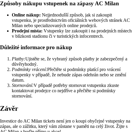
Způsoby nákupu vstupenek na zápasy AC Milan
Online nákup:
Nejjednodušší způsob, jak si zakoupit
vstupenku, je prostřednictvím oficiálních webových stránek AC
Milan nebo specializovaných online prodejců.
Prodejní místa:
Vstupenky lze zakoupit i na prodejních místech
v blízkosti stadionu či v turistických infocentrech.
Důležité informace pro nákup
Platby:
Ujistěte se, že vybraný způsob platby je zabezpečený a
důvěryhodný.
Podmínky vrácení:
Přečtěte si podmínky platící pro vrácení
vstupenky v případě, že nebude zápas odehrán nebo se změní
datum.
Stornování:
V případě potřeby stornovat vstupenku zkuste
kontaktovat prodejce co nejdříve a přečtěte si podmínky
stornování.
Závěr
Investice do AC Milan tickets není jen o koupi obyčejné vstupenky na
zápas, ale o zážitku, který vám zůstane v paměti na celý život. Žijte s
AC Milan a buďte přímo u akce!