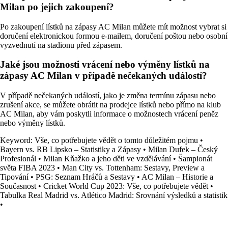
Milan po jejich zakoupení?
Po zakoupení lístků na zápasy AC Milan můžete mít možnost vybrat si
doručení elektronickou formou e-mailem, doručení poštou nebo osobní
vyzvednutí na stadionu před zápasem.
Jaké jsou možnosti vrácení nebo výměny lístků na
zápasy AC Milan v případě nečekaných událostí?
V případě nečekaných událostí, jako je změna termínu zápasu nebo
zrušení akce, se můžete obrátit na prodejce lístků nebo přímo na klub
AC Milan, aby vám poskytli informace o možnostech vrácení peněz
nebo výměny lístků.
Keyword: Vše, co potřebujete vědět o tomto důležitém pojmu
•
Bayern vs. RB Lipsko – Statistiky a Zápasy
•
Milan Dufek – Český
Profesionál
•
Milan Kňažko a jeho děti ve vzdělávání
•
Šampionát
světa FIBA 2023
•
Man City vs. Tottenham: Sestavy, Preview a
Tipování
•
PSG: Seznam Hráčů a Sestavy
•
AC Milan – Historie a
Současnost
•
Cricket World Cup 2023: Vše, co potřebujete vědět
•
Tabulka Real Madrid vs. Atlético Madrid: Srovnání výsledků a statistik
•