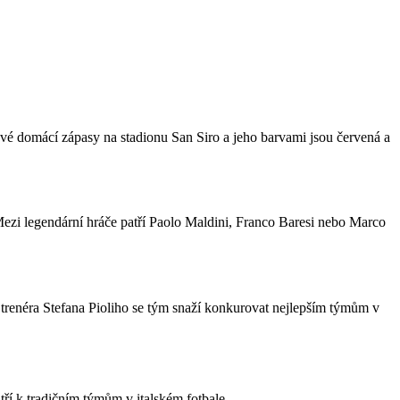
 své domácí zápasy na stadionu San Siro a jeho barvami jsou červená a
ezi legendární hráče patří Paolo Maldini, Franco Baresi nebo Marco
trenéra Stefana Pioliho se tým snaží konkurovat nejlepším týmům v
ří k tradičním týmům v italském fotbale.