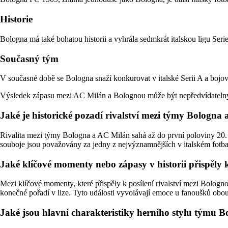
Historie
Bologna má také bohatou historii a vyhrála sedmkrát italskou ligu Se
Současný tým
V současné době se Bologna snaží konkurovat v italské Serii A a bojov
Výsledek zápasu mezi AC Milán a Bolognou může být nepředvídatelný, al
Jaké je historické pozadí rivalství mezi týmy Bologna
Rivalita mezi týmy Bologna a AC Milán sahá až do první poloviny 20. st
souboje jsou považovány za jedny z nejvýznamnějších v italském fotba
Jaké klíčové momenty nebo zápasy v historii přispěly 
Mezi klíčové momenty, které přispěly k posílení rivalství mezi Bologn
konečné pořadí v lize. Tyto události vyvolávají emoce u fanoušků obou 
Jaké jsou hlavní charakteristiky herního stylu týmu Bo