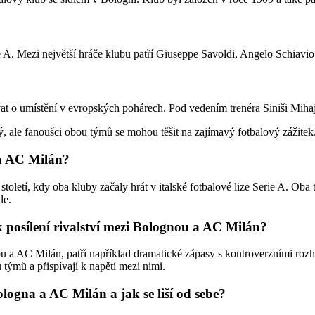
rie A. Mezi největší hráče klubu patří Giuseppe Savoldi, Angelo Schia
at o umístění v evropských pohárech. Pod vedením trenéra Siniši Mihaj
e fanoušci obou týmů se mohou těšit na zajímavý fotbalový zážitek. Sl
 a AC Milán?
oletí, kdy oba kluby začaly hrát v italské fotbalové lize Serie A. Oba 
le.
k posílení rivalství mezi Bolognou a AC Milán?
ou a AC Milán, patří například dramatické zápasy s kontroverzními roz
týmů a přispívají k napětí mezi nimi.
logna a AC Milán a jak se liší od sebe?