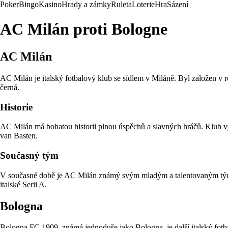
Poker
Bingo
Kasino
Hrady a zámky
Ruleta
Loterie
Hra
Sázení
AC Milán proti Bologne
AC Milán
AC Milán je italský fotbalový klub se sídlem v Miláně. Byl založen v r
černá.
Historie
AC Milán má bohatou historii plnou úspěchů a slavných hráčů. Klub v
van Basten.
Současný tým
V současné době je AC Milán známý svým mladým a talentovaným týmem,
italské Serii A.
Bologna
Bologna FC 1909, známá jednoduše jako Bologna, je další italský fotba