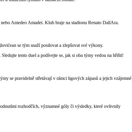
vio nebo Amedeo Amadei. Klub hraje na stadionu Renato DallAra.
lovićean se tým snaží posilovat a zlepšovat své výkony.
edujte tento duel a podívejte se, jak si oba týmy vedou na hřišti!
týmy se pravidelně střetávají v rámci ligových zápasů a jejich vzájemné
hodnutími rozhodčích, významné góly či výsledky, které ovlivnily