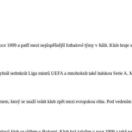
oce 1899 a patří mezi nejúspěšnější fotbalové týmy v Itálii. Klub hraje
yhrál sedmkrát Ligu mistrů UEFA a mnohokrát také italskou Serie A. M
 který se snaží vrátit klub zpět mezi evropskou elitu. Pod vedením 
lový klub se sídlem v Bologni. Klub byl založen v roce 1909 a také pat