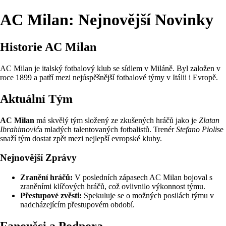
AC Milan: Nejnovější Novinky
Historie AC Milan
AC Milan je italský fotbalový klub se sídlem v Miláně. Byl založen v
roce 1899 a patří mezi nejúspěšnější fotbalové týmy v Itálii i Evropě.
Aktuální Tým
AC Milan
má skvělý tým složený ze zkušených hráčů jako je
Zlatan
Ibrahimović
a mladých talentovaných fotbalistů. Trenér
Stefano Pioli
se
snaží tým dostat zpět mezi nejlepší evropské kluby.
Nejnovější Zprávy
Zranění hráčů:
V posledních zápasech AC Milan bojoval s
zraněními klíčových hráčů, což ovlivnilo výkonnost týmu.
Přestupové zvěsti:
Spekuluje se o možných posilách týmu v
nadcházejícím přestupovém období.
Fanoušci a Podpora