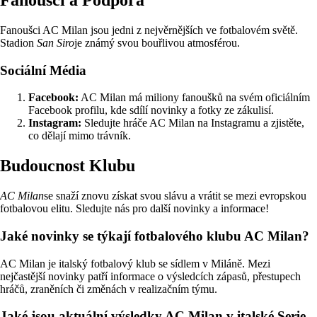
Fanoušci AC Milan jsou jedni z nejvěrnějších ve fotbalovém světě.
Stadion
San Siro
je známý svou bouřlivou atmosférou.
Sociální Média
Facebook:
AC Milan má miliony fanoušků na svém oficiálním
Facebook profilu, kde sdílí novinky a fotky ze zákulisí.
Instagram:
Sledujte hráče AC Milan na Instagramu a zjistěte,
co dělají mimo trávník.
Budoucnost Klubu
AC Milan
se snaží znovu získat svou slávu a vrátit se mezi evropskou
fotbalovou elitu. Sledujte nás pro další novinky a informace!
Jaké novinky se týkají fotbalového klubu AC Milan?
AC Milan je italský fotbalový klub se sídlem v Miláně. Mezi
nejčastější novinky patří informace o výsledcích zápasů, přestupech
hráčů, zraněních či změnách v realizačním týmu.
Jaké jsou aktuální výsledky AC Milan v italské Serie