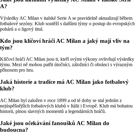
A?
Výsledky AC Milan v italské Serie A se pravidelně aktualizují během
fotbalové sezóny. Klub soutěží s dalšími týmy o postup do evropských
pohárů a o ligový titul.
Kdo jsou klíčoví hráči AC Milan a jaký mají vliv na
tým?
Klíčoví hráči AC Milan jsou ti, kteří svými výkony ovlivňují výsledky
týmu. Mezi ně mohou patřit útočníci, záložníci či obránci s výrazným
přínosem pro hru.
Jaká historie a tradice má AC Milan jako fotbalový
klub?
AC Milan byl založen v roce 1899 a od té doby se stal jedním z
nejúspěšnějších fotbalových klubů v Itálii i Evropě. Klub má bohatou
historii, plnou slavných momentů a legendárních hráčů.
Jaké jsou očekávání fanoušků AC Milan do
budoucna?