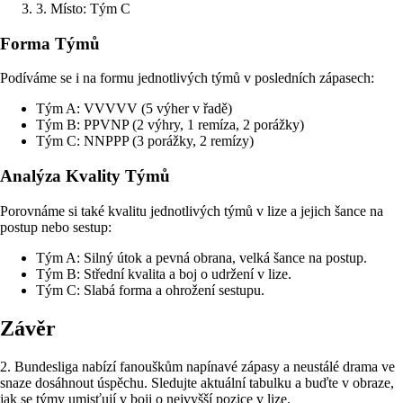
3. Místo: Tým C
Forma Týmů
Podíváme se i na formu jednotlivých týmů v posledních zápasech:
Tým A: VVVVV (5 výher v řadě)
Tým B: PPVNP (2 výhry, 1 remíza, 2 porážky)
Tým C: NNPPP (3 porážky, 2 remízy)
Analýza Kvality Týmů
Porovnáme si také kvalitu jednotlivých týmů v lize a jejich šance na
postup nebo sestup:
Tým A: Silný útok a pevná obrana, velká šance na postup.
Tým B: Střední kvalita a boj o udržení v lize.
Tým C: Slabá forma a ohrožení sestupu.
Závěr
2. Bundesliga nabízí fanouškům napínavé zápasy a neustálé drama ve
snaze dosáhnout úspěchu. Sledujte aktuální tabulku a buďte v obraze,
jak se týmy umisťují v boji o nejvyšší pozice v lize.