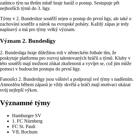
zatímco tým na třetím místě hraje baráž o postup. Sestupuje pět
nejhorších týmů do 3. ligy.
Týmy v 2. Bundeslize soutěží nejen o postup do první ligy, ale také o
zachování soutěže a nárok na evropské poháry. Každý zápas je tedy
napínavý a má pro týmy velký význam.
Význam 2. Bundesligy
2. Bundesliga hraje důležitou roli v německém fotbale tím, že
poskytuje platformu pro rozvoj talentovaných hráčů a týmů. Kluby v
této soutěži mají možnost získat zkušenosti a vyvíjet se, což jim může
pomoci v budoucím postupu do první ligy.
Fanoušci 2. Bundesligy jsou vášniví a podporují své týmy s nadšením.
Atmosféra během zápasů je vždy skvělá a hráči mají motivaci ukázat
svůj nejlepší výkon.
Významné týmy
Hamburger SV
1. FC Nürnberg
FC St. Pauli
VfL Bochum