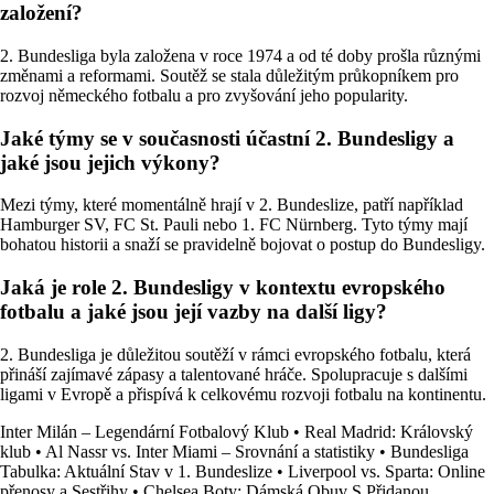
založení?
2. Bundesliga byla založena v roce 1974 a od té doby prošla různými
změnami a reformami. Soutěž se stala důležitým průkopníkem pro
rozvoj německého fotbalu a pro zvyšování jeho popularity.
Jaké týmy se v současnosti účastní 2. Bundesligy a
jaké jsou jejich výkony?
Mezi týmy, které momentálně hrají v 2. Bundeslize, patří například
Hamburger SV, FC St. Pauli nebo 1. FC Nürnberg. Tyto týmy mají
bohatou historii a snaží se pravidelně bojovat o postup do Bundesligy.
Jaká je role 2. Bundesligy v kontextu evropského
fotbalu a jaké jsou její vazby na další ligy?
2. Bundesliga je důležitou soutěží v rámci evropského fotbalu, která
přináší zajímavé zápasy a talentované hráče. Spolupracuje s dalšími
ligami v Evropě a přispívá k celkovému rozvoji fotbalu na kontinentu.
Inter Milán – Legendární Fotbalový Klub
•
Real Madrid: Královský
klub
•
Al Nassr vs. Inter Miami – Srovnání a statistiky
•
Bundesliga
Tabulka: Aktuální Stav v 1. Bundeslize
•
Liverpool vs. Sparta: Online
přenosy a Sestřihy
•
Chelsea Boty: Dámská Obuv S Přidanou