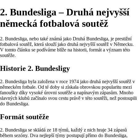
2. Bundesliga – Druhá nejvyšší
německá fotbalová soutěž
2. Bundesliga, nebo také známá jako Druhá Bundesliga, je prestižní
fotbalová soutěž, která slouží jako druhá nejvyšší soutěž v Německu.
V tomto článku se podíváme blíže na historii, formát a význam této
soutěže.
Historie 2. Bundesligy
2. Bundesliga byla založena v roce 1974 jako druhá nejvyšší soutěž v
německém fotbale. Od té doby si získala obrovskou popularitu mezi
fanoušky díky vysoké úrovni soutěže a napínavým zápasům. Mnoho
slavných klubů začínalo svou cestu právě v této soutěži, než postoupili
do Bundesliga.
Formát soutěže
2. Bundesliga se skládá ze 18 týmů, každý z nich hraje 34 zápasů
během sezóny. Dva nejlepší týmy postupují přímo do Bundesliga,